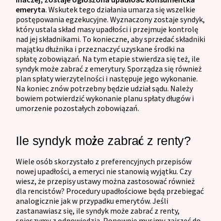
emeryta
. Wskutek tego działania umarza się wszelkie
postępowania egzekucyjne. Wyznaczony zostaje syndyk,
który ustala skład masy upadłości i przejmuje kontrolę
nad jej składnikami. To konieczne, aby sprzedać składniki
majątku dłużnika i przeznaczyć uzyskane środki na
spłatę zobowiązań. Na tym etapie stwierdza się też, ile
syndyk może zabrać z emerytury. Sporządza się również
plan spłaty wierzytelności i następuje jego wykonanie.
Na koniec znów potrzebny będzie udział sądu. Należy
bowiem potwierdzić wykonanie planu spłaty długów i
umorzenie pozostałych zobowiązań.
Ile syndyk może zabrać z renty?
Wiele osób skorzystało z preferencyjnych przepisów
nowej upadłości, a emeryci nie stanowią wyjątku. Czy
wiesz, że przepisy ustawy można zastosować również
dla rencistów? Procedury upadłościowe będą przebiegać
analogicznie jak w przypadku emerytów. Jeśli
zastanawiasz się, ile syndyk może zabrać z renty,
spieszymy z odpowiedzią. Ponownie musimy zajrzeć do