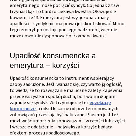
emerytalnego może potrącić syndyk. Co jednak z tzw.
trzynastką? To bardzo ciekawa kwestia. Okazuje się
bowiem, że 13. Emerytura jest wyłączona z masy
upadłości – syndyk nie ma prawa jej skonfiskować. Mimo
tego emeryt pozostaje pod jego nadzorem, więc nie
może dowolnie dysponować otrzymaną kwotą.
Upadłość konsumencka a
emerytura – korzyści
Upadłość konsumencka to instrument wspierający
osoby zadłużone. Jeśli wahasz się, czy warto ją ogłosić,
to wiedz, że to rozwiązanie ma liczne zalety. Zapewnia
przede wszystkim spokój ducha, bo Twoimi długami
zajmuje się syndyk. Wstrzymuje się też
egzekucje
komornicze
, a odsetki karne od przeterminowanych
zobowiązań przestają być naliczane. Plusem jest też
możliwość umorzenia zobowiązań – w całości lub części.
I wreszcie oddłużenie – największa korzyść będąca
efektem procesu upadłościowego.