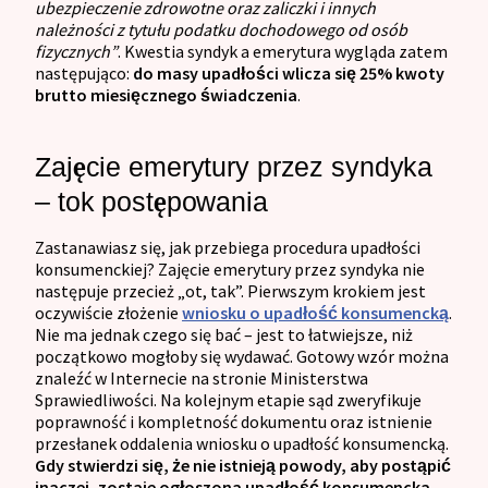
ubezpieczenie zdrowotne oraz zaliczki i innych
należności z tytułu podatku dochodowego od osób
fizycznych”
. Kwestia syndyk a emerytura wygląda zatem
następująco:
do masy upadłości wlicza się 25% kwoty
brutto miesięcznego świadczenia
.
Zajęcie emerytury przez syndyka
– tok postępowania
Zastanawiasz się, jak przebiega procedura upadłości
konsumenckiej? Zajęcie emerytury przez syndyka nie
następuje przecież „ot, tak”. Pierwszym krokiem jest
oczywiście złożenie
wniosku o upadłość konsumencką
.
Nie ma jednak czego się bać – jest to łatwiejsze, niż
początkowo mogłoby się wydawać. Gotowy wzór można
znaleźć w Internecie na stronie Ministerstwa
Sprawiedliwości. Na kolejnym etapie sąd zweryfikuje
poprawność i kompletność dokumentu oraz istnienie
przesłanek oddalenia wniosku o upadłość konsumencką.
Gdy stwierdzi się, że nie istnieją powody, aby postąpić
inaczej, zostaje ogłoszona upadłość konsumencka