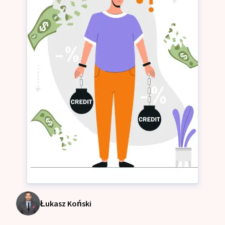
Łukasz Koński