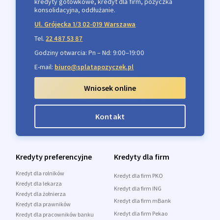
kredyty gotówkowe, kredyt dla firm, pożyczka
konsolidacyjna, oddłużanie.
Ul. Grójecka 1/3 02-019 Warszawa
Tel.
22 487 53 87
Godziny otwarcia: Pn – Nd: 9:00–19:00
E-mail:
biuro@splatapozyczek.pl
Wniosek online
Kontakt
Kredyty preferencyjne
Kredyty dla firm
Kredyt dla rolników
Kredyt dla firm PKO
Kredyt dla lekarza
Kredyt dla firm ING
Kredyt dla żołnierza
Kredyt dla firm mBank
Kredyt dla prawników
Kredyt dla firm Pekao
Kredyt dla pracowników banku