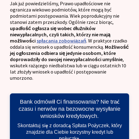
Jak już powiedzieliśmy, Prawo upadłościowe nie
ogranicza wiekowo podmiotów, które mogą być
podmiotami postępowania. Wiek poprodukcyjny nie
stanowi zatem przeszkody. Ogólnie rzecz biorąc,
upadłość ogłasza się wobec dłużników
niewypłacalnych, czyli takich, którzy nie mają
możliwości
spłacania zobowiązań
. W praktyce rzadko
oddala się wniosek o upadłość konsumencką.
Możliwość
jej ogłoszenia odbiera się jedynie osobom, które
doprowadziły do swojej niewypłacalności umyślnie
,
wskutek rażącego niedbalstwa lub w ciągu ostatnich 10
lat złożyły wniosek o upadłość i postępowanie
umorzono.
Bank odmówił Ci finansowania? Nie trać
czasu i nerwów na bezowocne wysyłanie
wniosków kredytowych.
Skontaktuj się z doradcą Spłata Pożyczek, który
znajdzie dla Ciebie korzystny kredyt lub
pożyczkę.