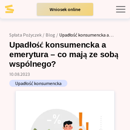
Wniosek online
Kredyty indywidualne
Spłata Pożyczek
/
Blog
/
Upadłość konsumencka a
emerytura – co mają ze sobą wspólnego?
Kredyty dla firm
Upadłość konsumencka a
emerytura – co mają ze sobą
Opinie
wspólnego?
10.08.2023
Blog
Upadłość konsumencka
Zespół
Kontakt