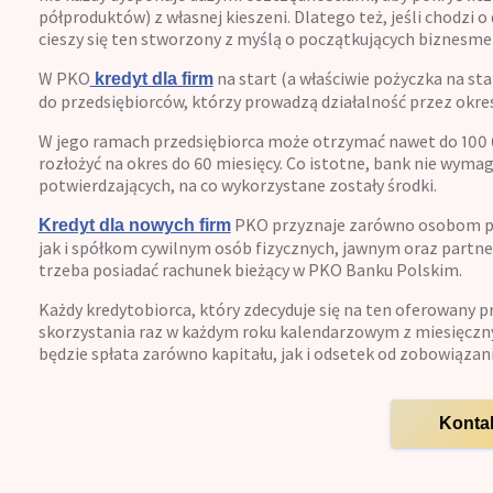
półproduktów) z własnej kieszeni. Dlatego też, jeśli chodzi 
cieszy się ten stworzony z myślą o początkujących biznesme
W PKO
na start (a właściwie pożyczka na st
kredyt dla firm
do przedsiębiorców, którzy prowadzą działalność przez okres 
W jego ramach przedsiębiorca może otrzymać nawet do 100 0
rozłożyć na okres do 60 miesięcy. Co istotne, bank nie wyma
potwierdzających, na co wykorzystane zostały środki.
PKO przyznaje zarówno osobom p
Kredyt dla nowych firm
jak i spółkom cywilnym osób fizycznych, jawnym oraz partner
trzeba posiadać rachunek bieżący w PKO Banku Polskim.
Każdy kredytobiorca, który zdecyduje się na ten oferowany 
skorzystania raz w każdym roku kalendarzowym z miesięczn
będzie spłata zarówno kapitału, jak i odsetek od zobowiązani
Konta