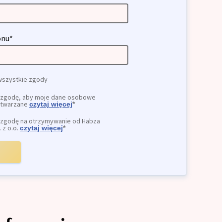
łalność gospodarczą
lny dla firm
onu*
ja przedsiębiorstw
yjny dla firm
wszystkie zgody
zgodę, aby moje dane osobowe
ę z o.o.
etwarzane
czytaj więcej
*
zgodę na otrzymywanie od Habza
 z o.o.
czytaj więcej
*