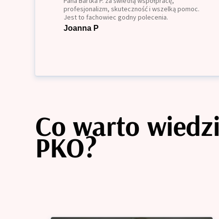
Pana Bartka P. za świetną współpracę,
profesjonalizm, skuteczność i wszelką pomoc.
Jest to fachowiec godny polecenia.
Joanna P
Co warto wiedzi
PKO?