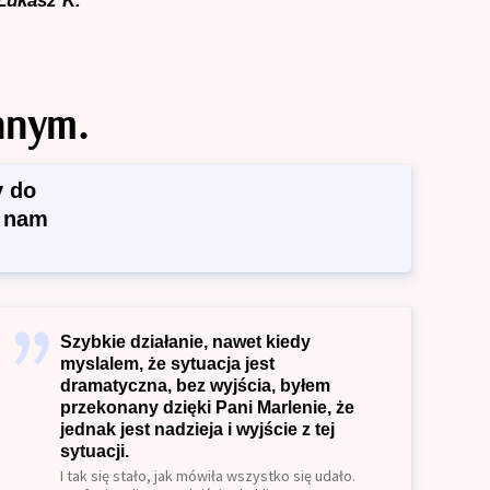
Łukasz K.
nnym.
y do
 nam
Szybkie działanie, nawet kiedy
myslalem, że sytuacja jest
dramatyczna, bez wyjścia, byłem
przekonany dzięki Pani Marlenie, że
jednak jest nadzieja i wyjście z tej
sytuacji.
I tak się stało, jak mówiła wszystko się udało.