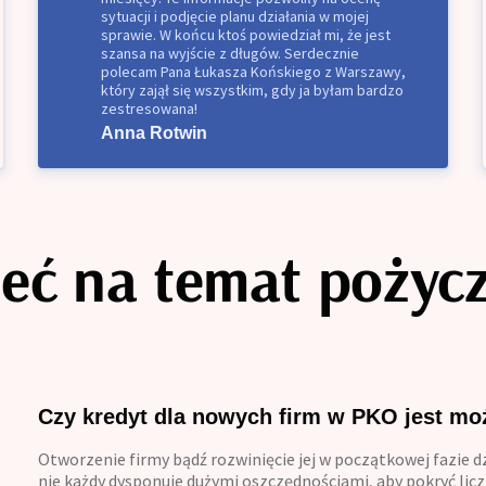
sytuacji i podjęcie planu działania w mojej
sprawie. W końcu ktoś powiedział mi, że jest
szansa na wyjście z długów. Serdecznie
polecam Pana Łukasza Końskiego z Warszawy,
który zajął się wszystkim, gdy ja byłam bardzo
zestresowana!
Anna Rotwin
eć na temat pożycz
Czy kredyt dla nowych firm w PKO jest mo
Otworzenie firmy bądź rozwinięcie jej w początkowej fazie dzi
nie każdy dysponuje dużymi oszczędnościami, aby pokryć lic