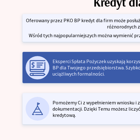
Kredyt dl
Kredyt konsumpcyjny
Kredyt refinansowy
Oferowany przez PKO BP kredyt dla firm może posłuży
różnorodnych z
Kredyt na umowę zlecenie
Wśród tych najpopularniejszych można wymienić 
Eksperci Spłata Pożyczek uzyskają korzy
BP dla Twojego przedsiębiorstwa. Szybko, 
uciążliwych formalności.
Pomożemy Ci z wypełnieniem wniosku i 
dokumentacji. Dzięki Temu możesz liczyć
kredytową.