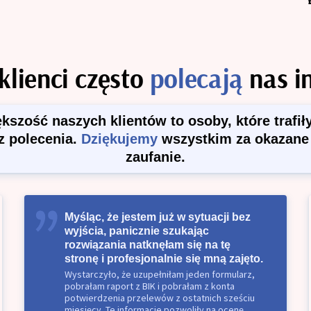
klienci często
polecają
nas i
kszość naszych klientów to osoby, które trafił
z polecenia.
Dziękujemy
wszystkim za okazane
zaufanie.
Myśląc, że jestem już w sytuacji bez
wyjścia, panicznie szukając
rozwiązania natknęłam się na tę
stronę i profesjonalnie się mną zajęto.
Wystarczyło, że uzupełniłam jeden formularz,
pobrałam raport z BIK i pobrałam z konta
potwierdzenia przelewów z ostatnich sześciu
miesięcy. Te informacje pozwoliły na ocenę