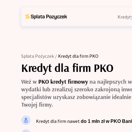
Kredyt
Kons
Kredyty indywidualne
Kons
Konsolidacja chwilówek
zadł
Spłata Pożyczek
/
Kredyt dla firm PKO
Kons
Konsolidacja chwilówek dla z
Kredyt dla firm PKO
wind
Konsolidacja chwilówek z win
Kons
Weź w
PKO kredyt firmowy
na najlepszych w
term
wydatki lub zrealizuj szeroko zakrojoną inw
Konsolidacja chwilówek po te
Kred
specjalistów uzyskasz zobowiązanie idealni
Twojej firmy.
Trud
Kredyt konsolidacyjny
Kred
Trudne kredyty
Kredyt dla firm nawet
do 1 mln zł w PKO Ban
Kred