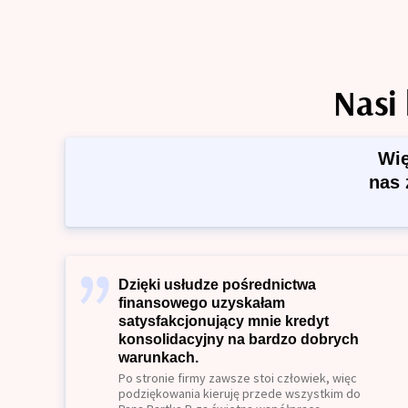
Nasi 
Wię
nas 
Dzięki usłudze pośrednictwa
finansowego uzyskałam
satysfakcjonujący mnie kredyt
konsolidacyjny na bardzo dobrych
warunkach.
Po stronie firmy zawsze stoi człowiek, więc
podziękowania kieruję przede wszystkim do