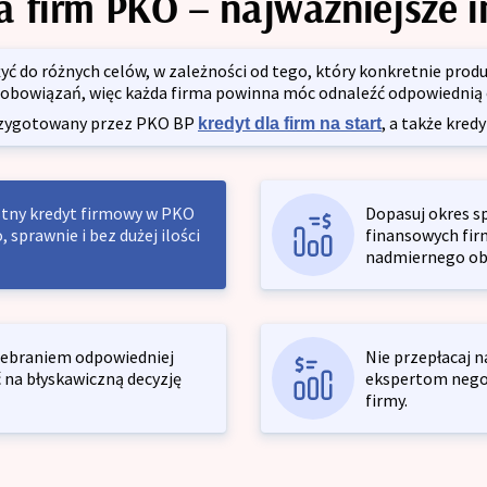
a firm PKO – najważniejsze 
Kontakt
ć do różnych celów, w zależności od tego, który konkretnie prod
obowiązań, więc każda firma powinna móc odnaleźć odpowiednią op
przygotowany przez PKO BP
, a także kred
kredyt dla firm na start
stny kredyt firmowy w PKO
Dopasuj okres s
sprawnie i bez dużej ilości
finansowych firm
nadmiernego ob
zebraniem odpowiedniej
Nie przepłacaj 
 na błyskawiczną decyzję
ekspertom negoc
firmy.