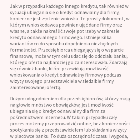
Jak w przypadku każdego innego kredytu, tak również w
sytuacji ubiegania się o kredyt odnawialny dla firmy,
konieczne jest złożenie wniosku. To prosty dokument, w
którym wnioskodawca powinien ująć dane firmy oraz
własne, a także nakreślić swoje potrzeby w zakresie
kredytu odnawialnego firmowego. Istnieje kilka
wariantów co do sposobu dopełnienia niezbędnych
formalności. Przedsiębiorca ubiegający się o wsparcie
finansowe, może w tym celu udać się do oddziału banku,
którego oferta najbardziej go zainteresowała. Zdarzają
się również banki, które przewidują możliwość
wnioskowania o kredyt odnawialny firmowy podczas
wizyty swojego przedstawiciela w siedzibie firmy
zainteresowanej ofertą.
Dużym udogodnieniem dla przedsiębiorców, którzy mają
na głowie mnóstwo obowiązków, jest możliwość
ubiegania się o kredyt odnawialny dla firm za
pośrednictwem internetu. W takim przypadku cały
proces możemy przeprowadzić online, bez konieczności
spotykania się z przedstawicielem lub składania wizyty
w placówce banku. To duża oszczędność czasu i wygoda,