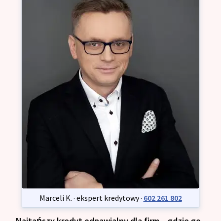
Marceli K. · ekspert kredytowy ·
602 261 802
Najtańszy kredyt odnawialny dla firm – gdzie go