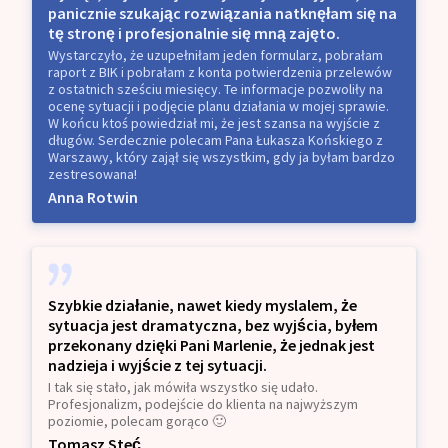
panicznie szukając rozwiązania natknęłam się na
tę stronę i profesjonalnie się mną zajęto.
Wystarczyło, że uzupełniłam jeden formularz, pobrałam
raport z BIK i pobrałam z konta potwierdzenia przelewów
z ostatnich sześciu miesięcy. Te informacje pozwoliły na
ocenę sytuacji i podjęcie planu działania w mojej sprawie.
W końcu ktoś powiedział mi, że jest szansa na wyjście z
długów. Serdecznie polecam Pana Łukasza Końskiego z
Warszawy, który zajął się wszystkim, gdy ja byłam bardzo
zestresowana!
Anna Rotwin
Szybkie działanie, nawet kiedy myslalem, że
sytuacja jest dramatyczna, bez wyjścia, byłem
przekonany dzięki Pani Marlenie, że jednak jest
nadzieja i wyjście z tej sytuacji.
I tak się stało, jak mówiła wszystko się udało.
Profesjonalizm, podejście do klienta na najwyższym
poziomie, polecam gorąco 🙂
Tomasz Steć