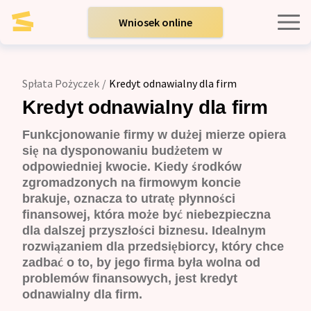
Wniosek online
Kredyty indywidualne
Spłata Pożyczek
/
Kredyt odnawialny dla firm
Kredyty dla firm
Kredyt odnawialny dla firm
Funkcjonowanie firmy w dużej mierze opiera
Opinie
się na dysponowaniu budżetem w
odpowiedniej kwocie. Kiedy środków
zgromadzonych na firmowym koncie
Blog
brakuje, oznacza to utratę płynności
finansowej, która może być niebezpieczna
dla dalszej przyszłości biznesu. Idealnym
Zespół
rozwiązaniem dla przedsiębiorcy, który chce
zadbać o to, by jego firma była wolna od
problemów finansowych, jest kredyt
Kontakt
odnawialny dla firm.