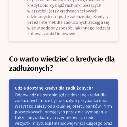
kredytobiorcy bądź rachunki bieżących
wierzycieli (przy kredytach celowych
udzielanych na spłatę zadłużenia). Kredyty
przez Internet dla zadłużonych zaciąga się
więc w podobny sposób, jak innego rodzaju
zobowiązania finansowe.
Co warto wiedzieć o kredycie dla
zadłużonych?
Gdzie dostanę kredyt dla zadłużonych?
Odpowiedź na pytanie, gdzie dostanę kredyt dla
zadłużonych może być w każdym przypadku inna.
Wszystko zależy od aktualnej oferty banków i firm
pożyczkowych, przyjętych przez nie wymagań, a
także indywidualnych czynników – przede
wszystkim sytuacji finansowej wnioskującego oraz