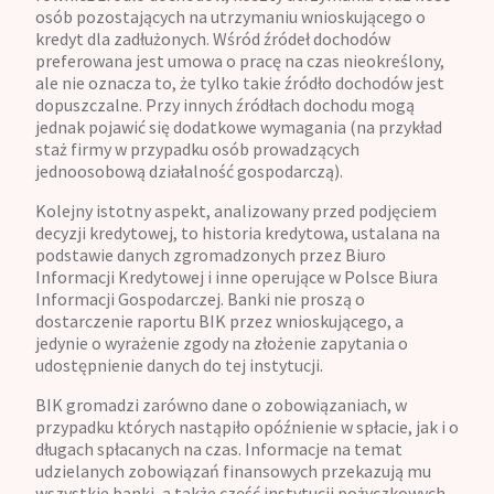
osób pozostających na utrzymaniu wnioskującego o
kredyt dla zadłużonych. Wśród źródeł dochodów
preferowana jest umowa o pracę na czas nieokreślony,
ale nie oznacza to, że tylko takie źródło dochodów jest
dopuszczalne. Przy innych źródłach dochodu mogą
jednak pojawić się dodatkowe wymagania (na przykład
staż firmy w przypadku osób prowadzących
jednoosobową działalność gospodarczą).
Kolejny istotny aspekt, analizowany przed podjęciem
decyzji kredytowej, to historia kredytowa, ustalana na
podstawie danych zgromadzonych przez Biuro
Informacji Kredytowej i inne operujące w Polsce Biura
Informacji Gospodarczej. Banki nie proszą o
dostarczenie raportu BIK przez wnioskującego, a
jedynie o wyrażenie zgody na złożenie zapytania o
udostępnienie danych do tej instytucji.
BIK gromadzi zarówno dane o zobowiązaniach, w
przypadku których nastąpiło opóźnienie w spłacie, jak i o
długach spłacanych na czas. Informacje na temat
udzielanych zobowiązań finansowych przekazują mu
wszystkie banki, a także część instytucji pożyczkowych.