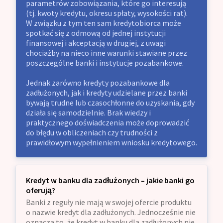
parametrów zobowiązania, które go interesują
(tj. kwoty kredytu, okresu spłaty, wysokości rat).
W związku z tym ten sam kredytobiorca może
spotkać się z odmową od jednej instytucji
finansowej i akceptacją w drugiej, z uwagi
chociażby na nieco inne warunki stawiane przez
poszczególne banki i instytucje pozabankowe.
Jednak zarówno kredyty pozabankowe dla
zadłużonych, jak i kredyty udzielane przez banki
bywają trudne lub czasochłonne do uzyskania, gdy
działa się samodzielnie. Brak wiedzy i
praktycznego doświadczenia może doprowadzić
do błędu w obliczeniach czy trudności z
prawidłowym wypełnieniem wniosku kredytowego.
Kredyt w banku dla zadłużonych – jakie banki go
oferują?
Banki z reguły nie mają w swojej ofercie produktu
o nazwie kredyt dla zadłużonych. Jednocześnie nie
oznacza to, że kredyt w banku dla zadłużonych nie