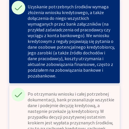
Uzyskanie potrzebnych środków wymaga
złożenia wniosku kredytowego, a także
dołączenia do niego wszystkich
wymaganych przez bank załączników (na
przykład zaświadczenia od pracodawcy czy
wyciągu z konta bankowego). We wniosku
kredytowym z reguły pojawiają się pytania o
dane osobowe potencjalnego kredytobiorcy,
jego zarobki (a także źródło dochodów i
dane pracodawcy), koszty utrzymania i
aktualne zobowiązania finansowe, często z
podziałem na zobowiązania bankowe i
pozabankowe.
Po otrzymaniu wniosku i całej potrzebnej
dokumentacji, bank przeanalizuje wszystkie
dane i podejmie decyzję kredytową, a
następnie przekaże ją kredytobiorcy. W
przypadku decyzji pozytywnej ostatnim
krokiem jest wypłata przyznanych środków,
czy to na rachunek kredytowy, rachunek