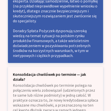
eksperta. Działając samodzielnie, łatwo o pomyłkę
(na przykład nieprawidłowe wypełnienie wniosku o
kredyt), dlatego znacznie bezpieczniejszym i
skuteczniejszym rozwiązaniem jest zwrócenie się
do specjalisty.
Doradcy Spłata Pożyczek dysponują szeroką
wiedzą na temat sytuacji na polskim rynku
produktów finansowych, a także wieloletnim
doświadczeniem w pozyskiwaniu potrzebnych
środków na korzystnych warunkach, w tym w
nietypowych i ciężkich przypadkach.
Konsolidacja chwilówek po terminie — jak
działa?
Konsolidacja chwilówek po terminie polega na
połączeniu wielu zobowiązań (udzielonych przez
te same lub różne podmioty) w jedną całość. W
praktyce oznacza to, że nowy kredytodawca spłaca
wskazane mu chwilówki, a przeznaczoną na ten
cel kwotę dłużnik zwraca w ramach jednego,