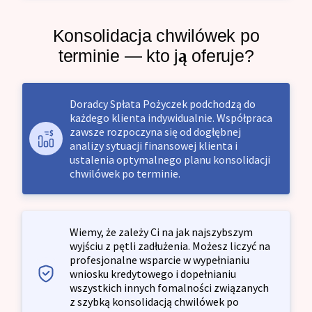
Konsolidacja chwilówek po
terminie — kto ją oferuje?
Doradcy Spłata Pożyczek podchodzą do
każdego klienta indywidualnie. Współpraca
zawsze rozpoczyna się od dogłębnej
analizy sytuacji finansowej klienta i
ustalenia optymalnego planu konsolidacji
chwilówek po terminie.
Wiemy, że zależy Ci na jak najszybszym
wyjściu z pętli zadłużenia. Możesz liczyć na
profesjonalne wsparcie w wypełnianiu
wniosku kredytowego i dopełnianiu
wszystkich innych fomalności związanych
z szybką konsolidacją chwilówek po