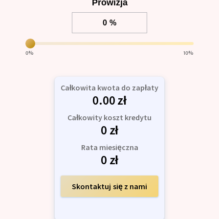
Prowizja
0
%
10
%
Całkowita kwota do zapłaty
0.00
zł
Całkowity koszt kredytu
0
zł
Rata miesięczna
0
zł
Skontaktuj się z nami