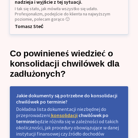
nadzieja i wyjście z tej sytuacji.
I tak się stało, jak mówiła wszystko się udało.
Profesjonalizm, podejście do klienta na najwyższym
poziomie, polecam gorąco 🙂
Tomasz Steć
Co powinieneś wiedzieć o
konsolidacji chwilówek dla
zadłużonych?
Jakie dokumenty są potrzebne do konsolidacji
chwilówek po terminie?
Dokładna lista dokumentacji niezbędnej do
przeprowadzeni
konsolidacji
chwilówek po
terminie
będzie różniła się w zależności od takich
okoliczności, jak procedury obowiązujące w danej
instytucji finansowej czy źródło dochodów