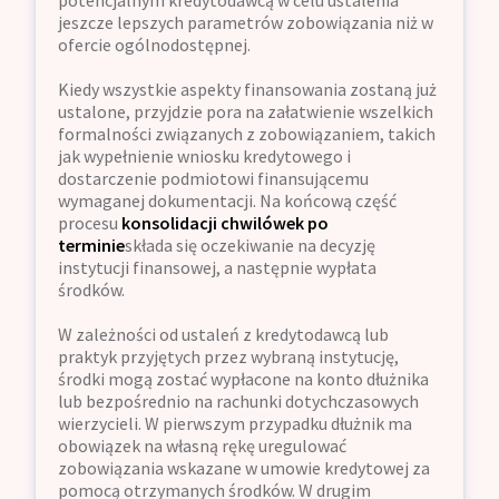
potencjalnym kredytodawcą w celu ustalenia
jeszcze lepszych parametrów zobowiązania niż w
ofercie ogólnodostępnej.
Kiedy wszystkie aspekty finansowania zostaną już
ustalone, przyjdzie pora na załatwienie wszelkich
formalności związanych z zobowiązaniem, takich
jak wypełnienie wniosku kredytowego i
dostarczenie podmiotowi finansującemu
wymaganej dokumentacji. Na końcową część
procesu
konsolidacji chwilówek po
terminie
składa się oczekiwanie na decyzję
instytucji finansowej, a następnie wypłata
środków.
W zależności od ustaleń z kredytodawcą lub
praktyk przyjętych przez wybraną instytucję,
środki mogą zostać wypłacone na konto dłużnika
lub bezpośrednio na rachunki dotychczasowych
wierzycieli. W pierwszym przypadku dłużnik ma
obowiązek na własną rękę uregulować
zobowiązania wskazane w umowie kredytowej za
pomocą otrzymanych środków. W drugim