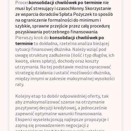
Proces
konsolidacji chwilówek po terminie
nie
musi być stresujący i czasochłonny. Skorzystanie
ze wsparcia doradców Spłata Pożyczek to sposób
na ograniczenie formalności do minimum i
szybkie, sprawne przejście przez całą procedurę
pozyskiwania potrzebnego finansowania.
Pierwszy krok do
konsolidacji chwilówek po
terminie
to dokładna, rzetelna analiza bieżącej
sytuacji finansowej dłużnika. Należy wziąć pod
uwagę strukturę zadłużenia (ilość i typ długów, ich
kwotę, okres spłaty), dochody oraz koszty
utrzymania. Na tej podstawie można opracować
strategię działania i ustalić możliwości dłużnika,
między innymi w zakresie maksymalnej wysokości
raty.
Kolejny etap to dobór odpowiedniej oferty, tak
aby zmaksymalizować szanse na otrzymanie
pozytywnej decyzji kredytowej, a jednocześnie
zapewnić optymalne warunki finansowania.
Eksperci wyselekcjonują najlepsze propozycje i
zajmą się prowadzeniem negocjacji z