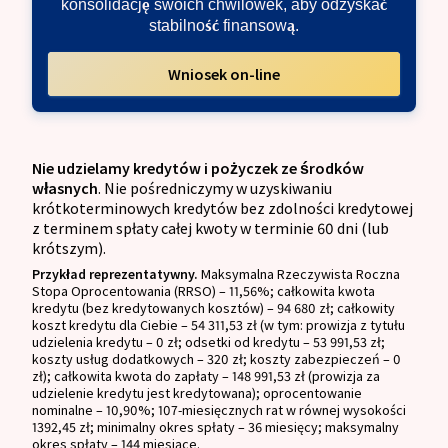
konsolidację swoich chwilówek, aby odzyskać
stabilność finansową.
Wniosek on-line
Nie udzielamy kredytów i pożyczek ze środków
własnych
. Nie pośredniczymy w uzyskiwaniu
krótkoterminowych kredytów bez zdolności kredytowej
z terminem spłaty całej kwoty w terminie 60 dni (lub
krótszym).
Przykład reprezentatywny.
Maksymalna Rzeczywista Roczna
Stopa Oprocentowania (RRSO) – 11,56%; całkowita kwota
kredytu (bez kredytowanych kosztów) – 94 680 zł; całkowity
koszt kredytu dla Ciebie – 54 311,53 zł (w tym: prowizja z tytułu
udzielenia kredytu – 0 zł; odsetki od kredytu – 53 991,53 zł;
koszty usług dodatkowych – 320 zł; koszty zabezpieczeń – 0
zł); całkowita kwota do zapłaty – 148 991,53 zł (prowizja za
udzielenie kredytu jest kredytowana); oprocentowanie
nominalne – 10,90%; 107-miesięcznych rat w równej wysokości
1392,45 zł; minimalny okres spłaty – 36 miesięcy; maksymalny
okres spłaty – 144 miesiące.