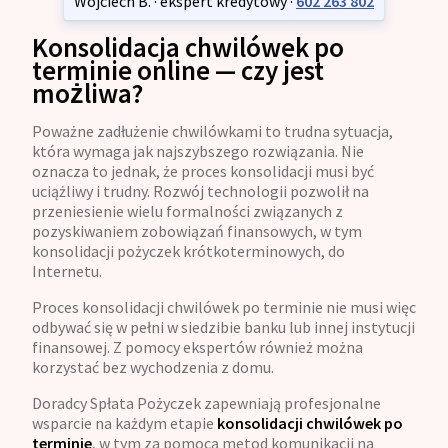
Wojciech B. · ekspert kredytowy ·
602 263 802
Konsolidacja chwilówek po
terminie online — czy jest
możliwa?
Poważne zadłużenie chwilówkami to trudna sytuacja,
która wymaga jak najszybszego rozwiązania. Nie
oznacza to jednak, że proces konsolidacji musi być
uciążliwy i trudny. Rozwój technologii pozwolił na
przeniesienie wielu formalności związanych z
pozyskiwaniem zobowiązań finansowych, w tym
konsolidacji pożyczek krótkoterminowych, do
Internetu.
Proces konsolidacji chwilówek po terminie nie musi więc
odbywać się w pełni w siedzibie banku lub innej instytucji
finansowej. Z pomocy ekspertów również można
korzystać bez wychodzenia z domu.
Doradcy Spłata Pożyczek zapewniają profesjonalne
wsparcie na każdym etapie
konsolidacji chwilówek po
terminie
, w tym za pomocą metod komunikacji na