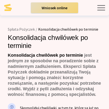
Wniosek online
Kredyty indywidualne
Spłata Pożyczek
/
Konsolidacja chwilówek po terminie
Kredyty dla firm
Konsolidacja chwilówek po
terminie
Opinie
Konsolidacja chwilówek po terminie
jest
jednym ze sposobów na poradzenie sobie z
nadmiernym zadłużeniem. Eksperci Spłata
Blog
Pożyczek dokładnie przeanalizują Twoją
sytuację i pomogą znaleźć korzystne
rozwiązanie, a następnie pozyskać potrzebne
Zespół
środki. Wyjdź z pętli zadłużenia i odzyskaj
wolność finansową z pomocą specjalistów.
Kontakt
Skonsoliduj chwilówki, w tym te, które są już po