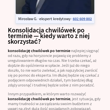
Mirosław G. · ekspert kredytowy ·
602 609 802
Konsolidacja chwilówek po
terminie — kiedy warto z niej
skorzystać?
konsolidację chwilówek po terminie
najlepiej sięgnąć
od razu, gdy na horyzoncie pojawią się problemy z
uregulowaniem długów na czas. Nie trzeba czekać, aż
dojdzie do opóźnienia w spłacie. Jeśli już do niego
doszło, to nie warto zwlekać, a jak najszybciej zwrócić
się po pomoc do eksperta. Im dłużej będzie się czekać z
podjęciem odpowiednich działań, tym bardziej dług
zdąży urosnąć i trudniej będzie sobie z nim poradzić.
Innym przypadkiem, w którym warto rozważyć
konsolidację chwilówek po terminie
, jest sytuacja, gdy
mamy trudności w zarządzaniu swoim budżetem z
uwagi na zbyt dużą ilość posiadanych zobowiązań.