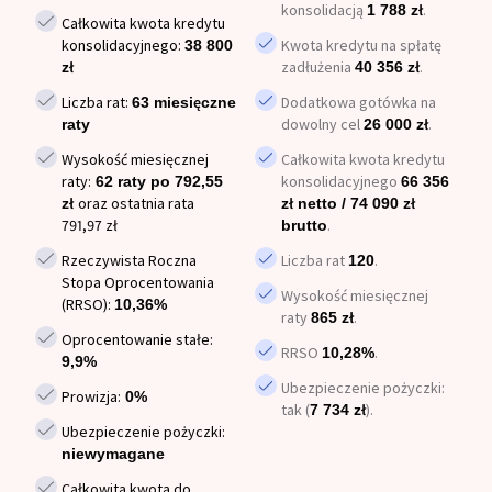
konsolidacją
.
1 788 zł
Całkowita kwota kredytu
konsolidacyjnego:
Kwota kredytu na spłatę
38 800
zadłużenia
.
zł
40 356 zł
Liczba rat:
Dodatkowa gotówka na
63 miesięczne
dowolny cel
.
raty
26 000 zł
Wysokość miesięcznej
Całkowita kwota kredytu
raty:
konsolidacyjnego
62 raty po 792,55
66 356
oraz ostatnia rata
zł
zł netto / 74 090 zł
791,97 zł
.
brutto
Rzeczywista Roczna
Liczba rat
.
120
Stopa Oprocentowania
Wysokość miesięcznej
(RRSO):
10,36%
raty
.
865 zł
Oprocentowanie stałe:
RRSO
.
10,28%
9,9%
Ubezpieczenie pożyczki:
Prowizja:
0%
tak (
).
7 734 zł
Ubezpieczenie pożyczki:
niewymagane
Całkowita kwota do