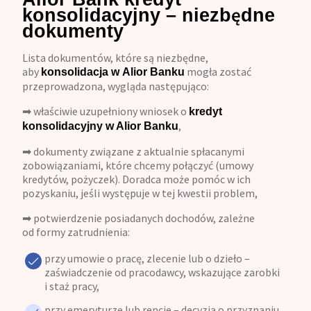
konsolidacyjny – niezbędne
dokumenty
Lista dokumentów, które są niezbędne,
aby
mogła zostać
konsolidacja w Alior Banku
przeprowadzona, wygląda następująco:
➡ właściwie uzupełniony wniosek o
kredyt
,
konsolidacyjny w Alior Banku
➡ dokumenty związane z aktualnie spłacanymi
zobowiązaniami, które chcemy połączyć (umowy
kredytów, pożyczek). Doradca może pomóc w ich
pozyskaniu, jeśli występuje w tej kwestii problem,
➡ potwierdzenie posiadanych dochodów, zależne
od formy zatrudnienia:
przy umowie o pracę, zlecenie lub o dzieło –
zaświadczenie od pracodawcy, wskazujące zarobki
i staż pracy,
przy emeryturze lub rencie – decyzja o przyznaniu