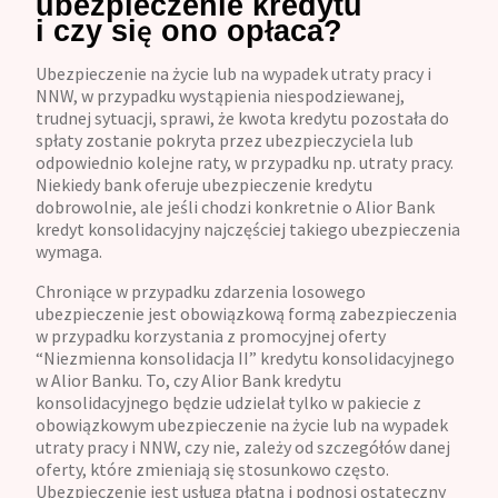
ubezpieczenie kredytu
i czy się ono opłaca?
Ubezpieczenie na życie lub na wypadek utraty pracy i
NNW, w przypadku wystąpienia niespodziewanej,
trudnej sytuacji, sprawi, że kwota kredytu pozostała do
spłaty zostanie pokryta przez ubezpieczyciela lub
odpowiednio kolejne raty, w przypadku np. utraty pracy.
Niekiedy bank oferuje ubezpieczenie kredytu
dobrowolnie, ale jeśli chodzi konkretnie o Alior Bank
kredyt konsolidacyjny najczęściej takiego ubezpieczenia
wymaga.
Chroniące w przypadku zdarzenia losowego
ubezpieczenie jest obowiązkową formą zabezpieczenia
w przypadku korzystania z promocyjnej oferty
“Niezmienna konsolidacja II” kredytu konsolidacyjnego
w Alior Banku. To, czy Alior Bank kredytu
konsolidacyjnego będzie udzielał tylko w pakiecie z
obowiązkowym ubezpieczenie na życie lub na wypadek
utraty pracy i NNW, czy nie, zależy od szczegółów danej
oferty, które zmieniają się stosunkowo często.
Ubezpieczenie jest usługą płatną i podnosi ostateczny