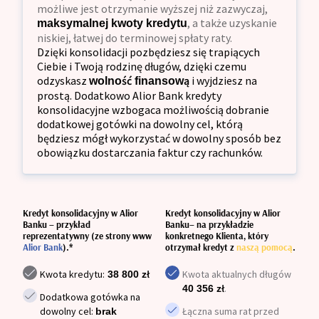
możliwe jest otrzymanie wyższej niż zazwyczaj,
, a także uzyskanie
maksymalnej kwoty kredytu
niskiej, łatwej do terminowej spłaty raty.
Dzięki konsolidacji pozbędziesz się trapiących
Ciebie i Twoją rodzinę długów, dzięki czemu
odzyskasz
i wyjdziesz na
wolność finansową
prostą. Dodatkowo Alior Bank kredyty
konsolidacyjne wzbogaca możliwością dobranie
dodatkowej gotówki na dowolny cel, którą
będziesz mógł wykorzystać w dowolny sposób bez
obowiązku dostarczania faktur czy rachunków.
Kredyt konsolidacyjny w Alior
Kredyt konsolidacyjny w Alior
Banku – przykład
Banku– na przykładzie
reprezentatywny (ze strony www
konkretnego Klienta, który
Alior Bank
).*
otrzymał kredyt z
naszą pomocą
.
Kwota kredytu:
Kwota aktualnych długów
38 800 zł
.
40 356 zł
Dodatkowa gotówka na
dowolny cel:
Łączna suma rat przed
brak