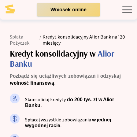
Wniosek online
Kredyty indywidualne
Spłata
/
Kredyt konsolidacyjny Alior Bank na 120
Pożyczek
miesięcy
Kredyty dla firm
Kredyt konsolidacyjny w
Alior
Banku
Opinie
Pozbądź się uciążliwych zobowiązań i odzyskaj
wolność finansową
.
Blog
Skonsoliduj kredyty
do 200 tys. zł w Alior
Zespół
Banku.
Spłacaj wszystkie zobowiązania
w jednej
Kontakt
wygodnej racie.