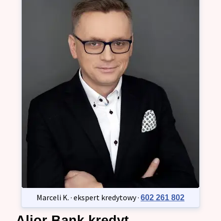
Marceli K. · ekspert kredytowy ·
602 261 802
Alior Bank kredyt