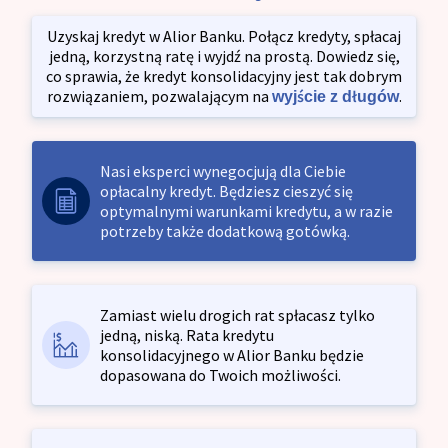
Uzyskaj kredyt w Alior Banku. Połącz kredyty, spłacaj
jedną, korzystną ratę i wyjdź na prostą. Dowiedz się,
co sprawia, że kredyt konsolidacyjny jest tak dobrym
rozwiązaniem, pozwalającym na
.
wyjście z długów
Nasi eksperci wynegocjują dla Ciebie
opłacalny kredyt. Będziesz cieszyć się
optymalnymi warunkami kredytu, a w razie
potrzeby także dodatkową gotówką.
Zamiast wielu drogich rat spłacasz tylko
jedną, niską. Rata kredytu
konsolidacyjnego w Alior Banku będzie
dopasowana do Twoich możliwości.