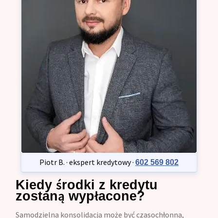
Piotr B. · ekspert kredytowy ·
602 569 802
Kiedy środki z kredytu
zostaną wypłacone?
Samodzielna konsolidacja może być czasochłonna,