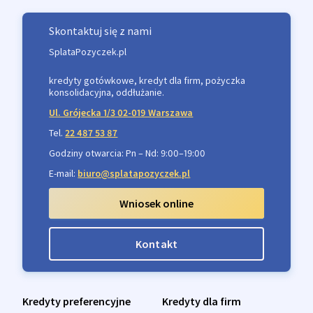
Skontaktuj się z nami
SplataPozyczek.pl
kredyty gotówkowe, kredyt dla firm, pożyczka
konsolidacyjna, oddłużanie.
Ul. Grójecka 1/3 02-019 Warszawa
Tel.
22 487 53 87
Godziny otwarcia: Pn – Nd: 9:00–19:00
E-mail:
biuro@splatapozyczek.pl
Wniosek online
Kontakt
Kredyty preferencyjne
Kredyty dla firm