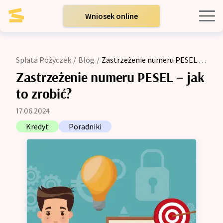
Wniosek online
Kredyty indywidualne
Spłata Pożyczek
/
Blog
/
Zastrzeżenie numeru PESEL –
jak to zrobić?
Kredyty dla firm
Zastrzeżenie numeru PESEL – jak
to zrobić?
Opinie
17.06.2024
Kredyt
Poradniki
Blog
Zespół
Kontakt