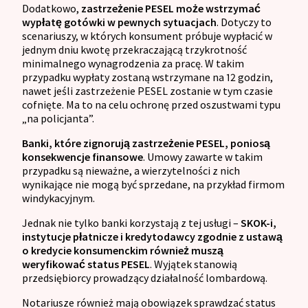
Dodatkowo,
zastrzeżenie PESEL może wstrzymać
wypłatę gotówki w pewnych sytuacjach
. Dotyczy to
scenariuszy, w których konsument próbuje wypłacić w
jednym dniu kwotę przekraczającą trzykrotność
minimalnego wynagrodzenia za pracę. W takim
przypadku wypłaty zostaną wstrzymane na 12 godzin,
nawet jeśli zastrzeżenie PESEL zostanie w tym czasie
cofnięte. Ma to na celu ochronę przed oszustwami typu
„na policjanta”.
Banki, które zignorują zastrzeżenie PESEL, poniosą
konsekwencje finansowe
. Umowy zawarte w takim
przypadku są nieważne, a wierzytelności z nich
wynikające nie mogą być sprzedane, na przykład firmom
windykacyjnym.
Jednak nie tylko banki korzystają z tej usługi –
SKOK-i,
instytucje płatnicze i kredytodawcy zgodnie z ustawą
o kredycie konsumenckim również muszą
weryfikować status PESEL
. Wyjątek stanowią
przedsiębiorcy prowadzący działalność lombardową.
Notariusze również mają obowiązek sprawdzać status