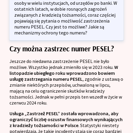
osoby w wielu instytucjach, od urzędów po banki. W
ostatnich latach, w dobie rosnących zagrożeń
związanych z kradzieżą tożsamości, coraz częściej
pojawiają się pytania o możliwość zastrzeżenia
numeru PESEL. Czy jest to możliwe? Jakie są
mechanizmy ochrony tego numeru?
Czy można zastrzec numer PESEL?
Jeszcze do niedawna zastrzeżenie PESEL nie było
możliwe. Wszystko jednak zmieniło się w 2023 roku.
W
listopadzie ubiegłego roku wprowadzono bowiem
usługę zastrzegania numeru PESEL
, zgodnie z ustawą o
zmianie niektórych przepisów, uchwaloną w lipcu,
mającą na celu ograniczenie skutków kradzieży
tożsamości. Jednak w pełni przepis ten wszedł w życie w
czerwcu 2024 roku.
Usługa „Zastrzeż PESEL” została wprowadzona, aby
ograniczyć liczbę oszustw finansowych wynikających
z kradzieży tożsamości w Polsce
. Statystyki niestety
potwierdzają, że takie incydenty stają się coraz bardziej