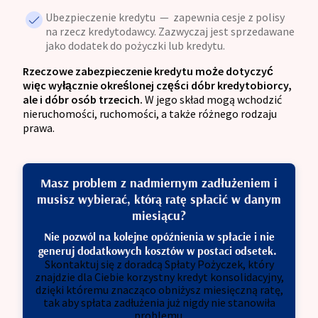
Ubezpieczenie kredytu — zapewnia cesje z polisy
na rzecz kredytodawcy. Zazwyczaj jest sprzedawane
jako dodatek do pożyczki lub kredytu.
Rzeczowe zabezpieczenie kredytu może dotyczyć
więc wyłącznie określonej części dóbr kredytobiorcy,
ale i dóbr osób trzecich.
W jego skład mogą wchodzić
nieruchomości, ruchomości, a także różnego rodzaju
prawa.
Masz problem z nadmiernym zadłużeniem i
musisz wybierać, którą ratę spłacić w danym
miesiącu?
Nie pozwól na kolejne opóźnienia w spłacie i nie
generuj dodatkowych kosztów w postaci odsetek.
Skontaktuj się z doradcą Spłaty Pożyczek, który
znajdzie dla Ciebie korzystny kredyt konsolidacyjny,
dzięki któremu znacząco obniżysz miesięczną ratę,
tak aby spłata zadłużenia już nigdy nie stanowiła
problemu.