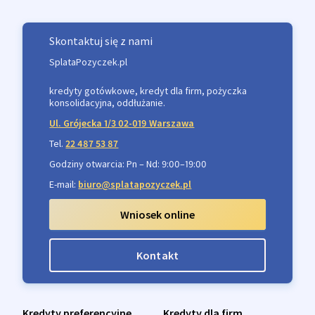
Skontaktuj się z nami
SplataPozyczek.pl
kredyty gotówkowe, kredyt dla firm, pożyczka
konsolidacyjna, oddłużanie.
Ul. Grójecka 1/3 02-019 Warszawa
Tel.
22 487 53 87
Godziny otwarcia: Pn – Nd: 9:00–19:00
E-mail:
biuro@splatapozyczek.pl
Wniosek online
Kontakt
Kredyty preferencyjne
Kredyty dla firm