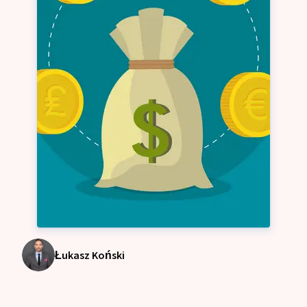
Łukasz Koński