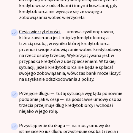
kredytu wraz z odsetkami i innymi kosztami, gdy
kredytobiorca nie wywiąże się ze swojego
zobowiązania wobec wierzyciela.
Cesja wierzytelności
— u
mowa cywilnoprawna,
która zawierana jest między kredytobiorcą a
trzecią osobą, w wyniku której kredytobiorca
przenosi swoje zobowiązanie wobec kredytodawcy
na rzecz osoby trzeciej. Wykorzystywana jest w
przypadku kredytów z ubezpieczeniem. W takiej
sytuacji, jeżeli kredytobiorca nie będzie spłacał
swojego zobowiązania, wówczas bank może liczyć
na uzyskanie odszkodowania z polisy.
Przejęcie długu
—
tutaj sytuacja wygląda ponownie
podobnie jak w cesji
—
na podstawie umowy osoba
trzecia przejmuje dług kredytobiorcy i wchodzi
niejako w jego rolę.
Przystąpienie do długu
— n
a mocy umowy do
istniejącego już długu przystępuje osoba trzecia i