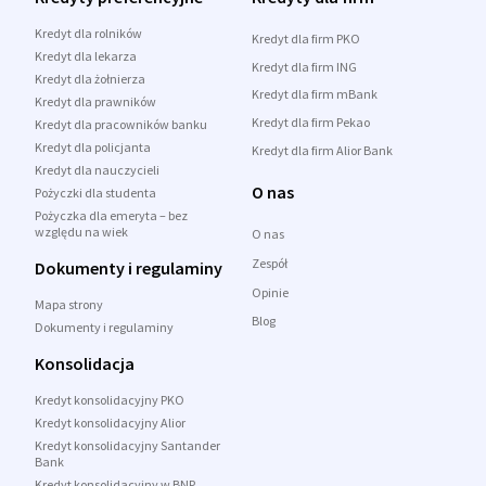
Kredyt dla rolników
Kredyt dla firm PKO
Kredyt dla lekarza
Kredyt dla firm ING
Kredyt dla żołnierza
Kredyt dla firm mBank
Kredyt dla prawników
Kredyt dla firm Pekao
Kredyt dla pracowników banku
Kredyt dla policjanta
Kredyt dla firm Alior Bank
Kredyt dla nauczycieli
O nas
Pożyczki dla studenta
Pożyczka dla emeryta – bez
względu na wiek
O nas
Zespół
Dokumenty i regulaminy
Opinie
Mapa strony
Blog
Dokumenty i regulaminy
Konsolidacja
Kredyt konsolidacyjny PKO
Kredyt konsolidacyjny Alior
Kredyt konsolidacyjny Santander
Bank
Kredyt konsolidacyjny w BNP