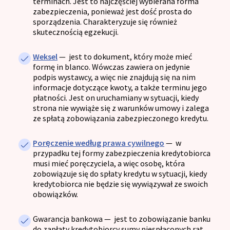
terminach. Jest to najczęściej wybierana forma
zabezpieczenia, ponieważ jest dość prosta do
sporządzenia. Charakteryzuje się również
skutecznością egzekucji.
Weksel
— j
est to dokument, który może mieć
formę in blanco. Wówczas zawiera on jedynie
podpis wystawcy, a więc nie znajdują się na nim
informacje dotyczące kwoty, a także terminu jego
płatności. Jest on uruchamiany w sytuacji, kiedy
strona nie wywiąże się z warunków umowy i zalega
ze spłatą zobowiązania zabezpieczonego kredytu.
Poręczenie według prawa cywilnego
— w
przypadku tej formy zabezpieczenia kredytobiorca
musi mieć poręczyciela, a więc osobę, która
zobowiązuje się do spłaty kredytu w sytuacji, kiedy
kredytobiorca nie będzie się wywiązywał ze swoich
obowiązków.
Gwarancja bankowa
— j
est to zobowiązanie banku
do zapłaty kredytobiorcy sumy niespłaconych rat