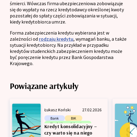
śmierci. Wówczas firma ubezpieczeniowa zobowiązuje
się do wypłaty na rzecz kredytodawcy określonej kwoty
pozostałej do spłaty części zobowiązania w sytuacji,
kiedy kredytobiorca umrze.
Forma zabezpieczenia kredytu wybierana jest w
zależności od
rodzaju kredytu
, wymagań banku, a także
sytuacji kredytobiorcy. Na przykład w przypadku
kredytów studenckich zabezpieczeniem kredytu może
być poręczenie kredytu przez Bank Gospodarstwa
Krajowego.
Powiązane artykuły
Łukasz Koński
27.02.2026
Bank
BIK
Kredyt konsolidacyjny
Kredyt konsolidacyjny –
Zdolność kredytowa
czy warto się na niego