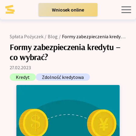
Wniosek online
Kredyty indywidualne
Spłata Pożyczek
/
Blog
/
Formy zabezpieczenia kredytu
– co wybrać?
Kredyty dla firm
Formy zabezpieczenia kredytu –
co wybrać?
Opinie
27.02.2023
Kredyt
Zdolność kredytowa
Blog
Zespół
Kontakt