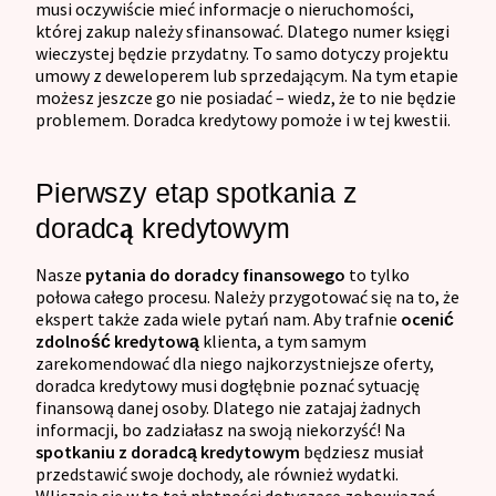
musi oczywiście mieć informacje o nieruchomości,
której zakup należy sfinansować. Dlatego numer księgi
wieczystej będzie przydatny. To samo dotyczy projektu
umowy z deweloperem lub sprzedającym. Na tym etapie
możesz jeszcze go nie posiadać – wiedz, że to nie będzie
problemem. Doradca kredytowy pomoże i w tej kwestii.
Pierwszy etap spotkania z
doradcą kredytowym
Nasze
pytania do doradcy finansowego
to tylko
połowa całego procesu. Należy przygotować się na to, że
ekspert także zada wiele pytań nam. Aby trafnie
ocenić
zdolność kredytową
klienta, a tym samym
zarekomendować dla niego najkorzystniejsze oferty,
doradca kredytowy musi dogłębnie poznać sytuację
finansową danej osoby. Dlatego nie zatajaj żadnych
informacji, bo zadziałasz na swoją niekorzyść! Na
spotkaniu z doradcą kredytowym
będziesz musiał
przedstawić swoje dochody, ale również wydatki.
Wliczają się w to też płatności dotyczące zobowiązań,