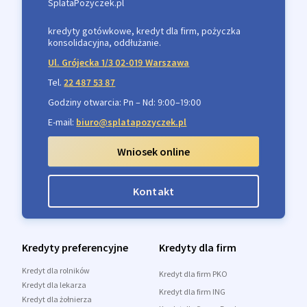
SplataPozyczek.pl
kredyty gotówkowe, kredyt dla firm, pożyczka
konsolidacyjna, oddłużanie.
Ul. Grójecka 1/3 02-019 Warszawa
Tel.
22 487 53 87
Godziny otwarcia: Pn – Nd: 9:00–19:00
E-mail:
biuro@splatapozyczek.pl
Wniosek online
Kontakt
Kredyty preferencyjne
Kredyty dla firm
Kredyt dla rolników
Kredyt dla firm PKO
Kredyt dla lekarza
Kredyt dla firm ING
Kredyt dla żołnierza