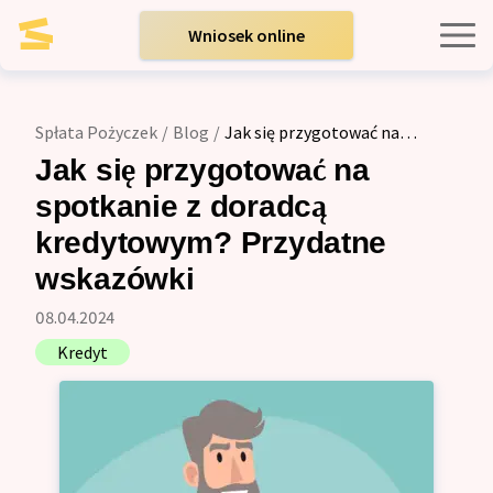
Wniosek online
Kredyty indywidualne
Spłata Pożyczek
/
Blog
/
Jak się przygotować na
spotkanie z doradcą kredytowym? Przydatne wskazówki
Kredyty dla firm
Jak się przygotować na
spotkanie z doradcą
Opinie
kredytowym? Przydatne
wskazówki
Blog
08.04.2024
Kredyt
Zespół
Kontakt