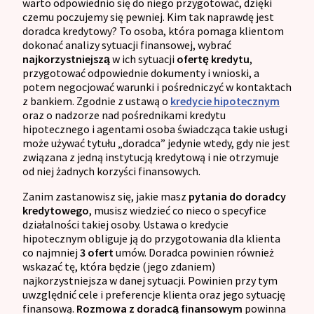
warto odpowiednio się do niego przygotować, dzięki
czemu poczujemy się pewniej. Kim tak naprawdę jest
doradca kredytowy? To osoba, która pomaga klientom
dokonać analizy sytuacji finansowej, wybrać
najkorzystniejszą
w ich sytuacji
ofertę kredytu
,
przygotować odpowiednie dokumenty i wnioski, a
potem negocjować warunki i pośredniczyć w kontaktach
z bankiem. Zgodnie z ustawą o
kredycie hipotecznym
oraz o nadzorze nad pośrednikami kredytu
hipotecznego i agentami osoba świadcząca takie usługi
może używać tytułu „doradca” jedynie wtedy, gdy nie jest
związana z jedną instytucją kredytową i nie otrzymuje
od niej żadnych korzyści finansowych.
Zanim zastanowisz się, jakie masz
pytania do doradcy
kredytowego
, musisz wiedzieć co nieco o specyfice
działalności takiej osoby. Ustawa o kredycie
hipotecznym obliguje ją do przygotowania dla klienta
co najmniej
3 ofert
umów. Doradca powinien również
wskazać tę, która będzie (jego zdaniem)
najkorzystniejsza w danej sytuacji. Powinien przy tym
uwzględnić cele i preferencje klienta oraz jego sytuację
finansową.
Rozmowa z doradcą finansowym
powinna