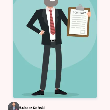
Łukasz Koński