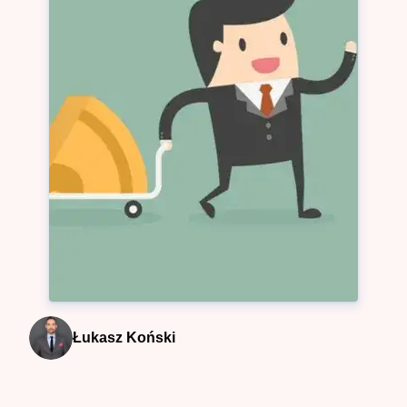
Łukasz Koński