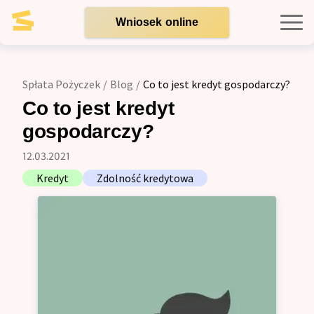
Wniosek online
Kredyty indywidualne
Spłata Pożyczek
/
Blog
/
Co to jest kredyt gospodarczy?
Kredyty dla firm
Co to jest kredyt
gospodarczy?
Opinie
12.03.2021
Kredyt
Zdolność kredytowa
Blog
Zespół
Kontakt