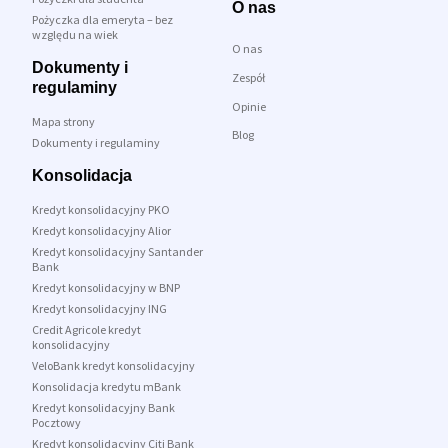
O nas
Pożyczka dla emeryta – bez
względu na wiek
O nas
Dokumenty i
Zespół
regulaminy
Opinie
Mapa strony
Blog
Dokumenty i regulaminy
Konsolidacja
Kredyt konsolidacyjny PKO
Kredyt konsolidacyjny Alior
Kredyt konsolidacyjny Santander
Bank
Kredyt konsolidacyjny w BNP
Kredyt konsolidacyjny ING
Credit Agricole kredyt
konsolidacyjny
VeloBank kredyt konsolidacyjny
Konsolidacja kredytu mBank
Kredyt konsolidacyjny Bank
Pocztowy
Kredyt konsolidacyjny Citi Bank