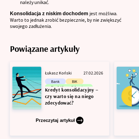
należy unikać.
jest możliwa.
Konsolidacja z niskim dochodem
Warto to jednak zrobić bezpiecznie, by nie zwiększyć
swojego zadłużenia.
Powiązane artykuły
Łukasz Koński
27.02.2026
Bank
BIK
Kredyt konsolidacyjny
Kredyt konsolidacyjny –
Zdolność kredytowa
czy warto się na niego
zdecydować?
Przeczytaj artykuł