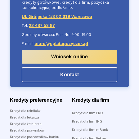
kredyty gotówkowe, kredyt dla firm, pożyczka
konsolidacyjna, oddłużanie.
Ul. Grójecka 1/3 02-019 Warszawa
Tel.
22 487 53 87
Godziny otwarcia: Pn – Nd: 9:00–19:00
E-mail:
biuro@splatapozyczek.pl
Wniosek online
Kontakt
Kredyty preferencyjne
Kredyty dla firm
Kredyt dla rolników
Kredyt dla firm PKO
Kredyt dla lekarza
Kredyt dla firm ING
Kredyt dla żołnierza
Kredyt dla firm mBank
Kredyt dla prawników
Kredyt dla pracowników banku
Kredyt dla firm Pekao