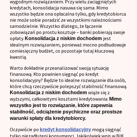
wygodnym rozwiązaniem. Przy wielu zaciągniętych
kredytach, konsolidacja nasuwa się sama. Mimo
wszystko będzie ona opłacalna tylko, gdy kredytobiorca
nie może sobie poradzić ze wszystkimi należnościami
samodzielnie. Wszystko dlatego, że łączenie
zobowiązań po prostu kosztuje – banki pobierają swoje
opłaty.
jest
Konsolidacja z niskim dochodem
idealnym rozwiązaniem, ponieważ mocno podbudowuje
comiesięczny budżet, co pozostaje tutaj kluczową
kwestią.
Warto dokładnie przeanalizować swoją sytuację
finansową. Kto powinien sięgnąć po kredyt
konsolidacyjny? Będzie to idealne rozwiązanie dla osób,
które chcą rzeczywiście polepszyć stabilność finansową.
wiąże się z
Konsolidacja z niskim dochodem
wyższymi, całkowitymi kosztami kredytowania.
Mimo
wszystko jest to rozwiązanie, które zapewnia
stabilność, odciążenie psychiczne oraz prostsze
warunki spłaty dla kredytobiorcy.
Oczywiście po
mogą sięgnąć
kredyt konsolidacyjny
tylko niezadłużeni konsumenci. Jakikolwiek wpis w BIK