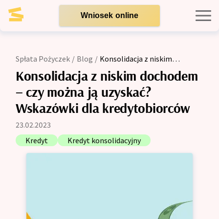
Wniosek online
Kredyty indywidualne
Spłata Pożyczek
/
Blog
/
Konsolidacja z niskim
dochodem – czy można ją uzyskać? Wskazówki dla
Kredyty dla firm
Konsolidacja z niskim dochodem
kredytobiorców
– czy można ją uzyskać?
Opinie
Wskazówki dla kredytobiorców
23.02.2023
Blog
Kredyt
Kredyt konsolidacyjny
Zespół
Kontakt