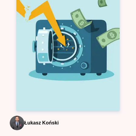
Łukasz Koński