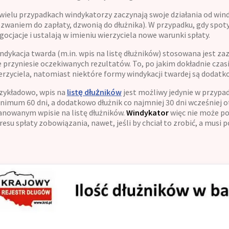
wielu przypadkach windykatorzy zaczynają swoje działania od windyk
zwaniem do zapłaty, dzwonią do dłużnika). W przypadku, gdy spoty
gocjacje i ustalają w imieniu wierzyciela nowe warunki spłaty.
ndykacja twarda (m.in. wpis na listę dłużników) stosowana jest za
e przyniesie oczekiwanych rezultatów. To, po jakim dokładnie czas
erzyciela, natomiast niektóre formy windykacji twardej są doda
zykładowo, wpis na
listę dłużników
jest możliwy jedynie w przypa
nimum 60 dni, a dodatkowo dłużnik co najmniej 30 dni wcześniej o
anowanym wpisie na listę dłużników.
Windykator
więc nie może pod
resu spłaty zobowiązania, nawet, jeśli by chciał to zrobić, a musi 