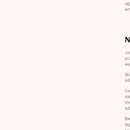
ug
wn
N
Ja
pr
wy
Wa
od
Co
ni
in
lu
Ba
le