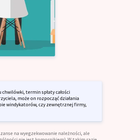
łalność gospodarczą
lny dla firm
ja przedsiębiorstw
yjny dla firm
ę z o.o.
 chwilówki, termin spłaty całości
rzyciela, może on rozpocząć działania
bie windykatorów, czy zewnętrznej firmy,
zanse na wyegzekwowanie należności, ale
ólności nie jest komornikiem). W takim razie,