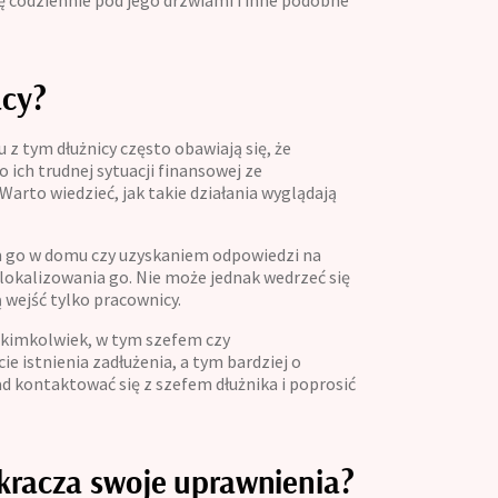
ię codziennie pod jego drzwiami i inne podobne
acy?
z tym dłużnicy często obawiają się, że
o ich trudnej sytuacji finansowej ze
arto wiedzieć, jak takie działania wyglądają
em go w domu czy uzyskaniem odpowiedzi na
zlokalizowania go. Nie może jednak wedrzeć się
ą wejść tylko pracownicy.
 kimkolwiek, w tym szefem czy
e istnienia zadłużenia, a tym bardziej o
d kontaktować się z szefem dłużnika i poprosić
ekracza swoje uprawnienia?