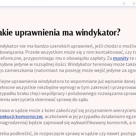
akie uprawnienia ma windykator?
ndykator nie ma bardzo szerokich uprawnień, jeśli chodzi o możli
bowiązania. Przede wszystkim może się z nim kontaktować, czy to 
lefoniczne, przypominając mu o obowiązku zapłaty. Za
monity
te 
syłane jedynie w rozsądnej ilości. Windykator terenowy może takż
go zamieszkania (natomiast na posesję może wejść jedynie za zgodą
lejne uprawnienia windykatora to wspomniane już wpisanie danej o
ełnione wszystkie niezbędne wymogi w tym zakresie) i przeprowa
zypadku braku chęci współpracy i polubownego rozwiązania spraw
ieniu wierzyciela skierować sprawę do sądu.
rawa w sądzie może z kolei zakończyć się przyznaniem wierzycie
zekucji komorniczej
, aczkolwiek w jej przypadku działaniami egze
nagrodzenia) będzie zajmował się wykwalifikowany komornik, a n
zeba podkreślić, że rozpoczęcie sprawy w sądzie czy nawet postę