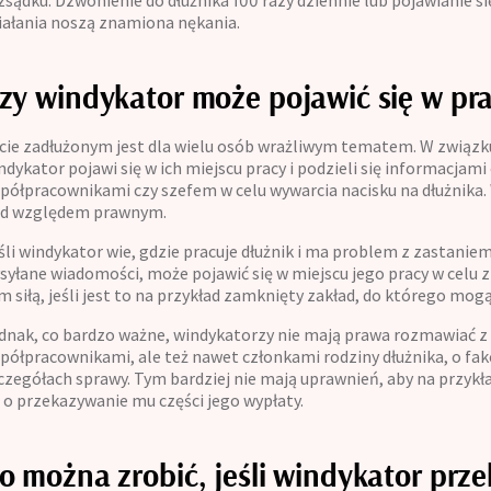
zsądku. Dzwonienie do dłużnika 100 razy dziennie lub pojawianie s
iałania noszą znamiona nękania.
zy windykator może pojawić się w pr
cie zadłużonym jest dla wielu osób wrażliwym tematem. W związku 
ndykator pojawi się w ich miejscu pracy i podzieli się informacjami 
półpracownikami czy szefem w celu wywarcia nacisku na dłużnika. W
d względem prawnym.
śli windykator wie, gdzie pracuje dłużnik i ma problem z zastani
syłane wiadomości, może pojawić się w miejscu jego pracy w celu 
m siłą, jeśli jest to na przykład zamknięty zakład, do którego mog
dnak, co bardzo ważne, windykatorzy nie mają prawa rozmawiać z
półpracownikami, ale też nawet członkami rodziny dłużnika, o fakci
czegółach sprawy. Tym bardziej nie mają uprawnień, aby na przykła
 o przekazywanie mu części jego wypłaty.
o można zrobić, jeśli windykator prz