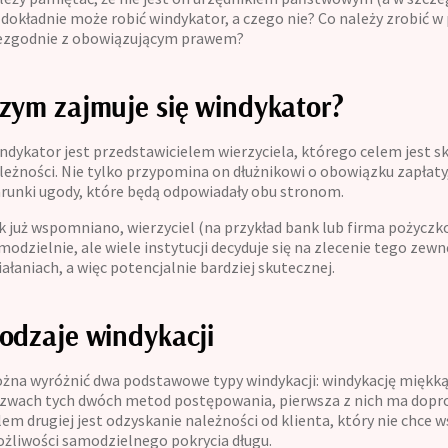
 dokładnie może robić windykator, a czego nie? Co należy zrobić w 
Kontakt
ezgodnie z obowiązującym prawem?
zym zajmuje się windykator?
ndykator jest przedstawicielem wierzyciela, którego celem jest sk
leżności. Nie tylko przypomina on dłużnikowi o obowiązku zapłaty, 
runki ugody, które będą odpowiadały obu stronom.
k już wspomniano, wierzyciel (na przykład bank lub firma pożycz
modzielnie, ale wiele instytucji decyduje się na zlecenie tego zewnę
iałaniach, a więc potencjalnie bardziej skutecznej.
odzaje windykacji
żna wyróżnić dwa podstawowe typy windykacji: windykację miękką i
zwach tych dwóch metod postępowania, pierwsza z nich ma dopro
lem drugiej jest odzyskanie należności od klienta, który nie chc
żliwości samodzielnego pokrycia długu.