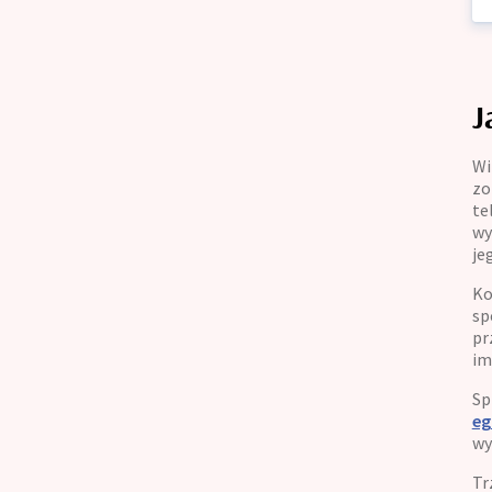
J
Wi
zo
te
wy
je
Ko
sp
pr
im
Sp
eg
wy
Tr