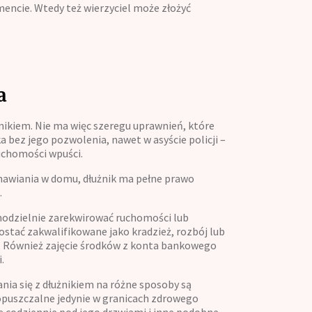
ncie. Wtedy też wierzyciel może złożyć
a
nikiem. Nie ma więc szeregu uprawnień, które
a bez jego pozwolenia, nawet w asyście policji –
ruchomości wpuści.
zmawiania w domu, dłużnik ma pełne prawo
.
amodzielnie zarekwirować ruchomości lub
ostać zakwalifikowane jako kradzież, rozbój lub
i. Również zajęcie środków z konta bankowego
.
nia się z dłużnikiem na różne sposoby są
dopuszczalne jedynie w granicach zdrowego