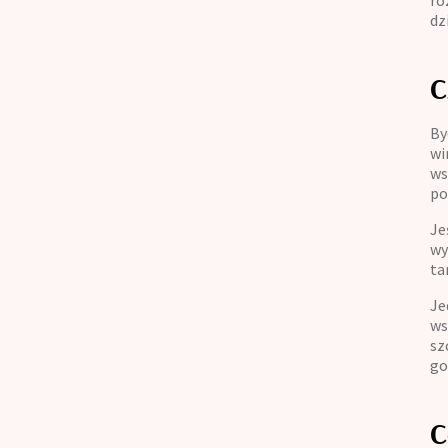
ro
dz
C
By
wi
ws
po
Je
wy
ta
Je
ws
sz
go
C