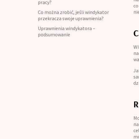
pracy?
Kredyt konsumpcyjny
co
ni
Co można zrobić, jeśli windykator
przekracza swoje uprawnienia?
Kredyt refinansowy
Uprawnienia windykatora –
C
Kredyt na umowę zlecenie
podsumowanie
Wi
na
wa
Ja
sa
dz
R
Mo
na
ce
mo