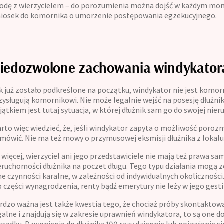
odę z wierzycielem – do porozumienia można dojść w każdym mome
iosek do komornika o umorzenie postępowania egzekucyjnego.
iedozwolone zachowania windykator
k już zostało podkreślone na początku, windykator nie jest komor
zysługują komornikowi. Nie może legalnie wejść na posesję dłużnik
jątkiem jest tutaj sytuacja, w której dłużnik sam go do swojej nie
rto więc wiedzieć, że, jeśli windykator zapyta o możliwość poro
mówić. Nie ma też mowy o przymusowej eksmisji dłużnika z lokalu
 więcej, wierzyciel ani jego przedstawiciele nie mają też prawa s
eruchomości dłużnika na poczet długu. Tego typu działania mogą z
ne czynności karalne, w zależności od indywidualnych okolicznośc
b części wynagrodzenia, renty bądź emerytury nie leży w jego gestii
rdzo ważna jest także kwestia tego, że chociaż próby skontaktowa
galne i znajdują się w zakresie uprawnień windykatora, to są one 