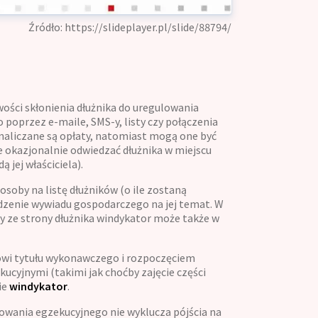
Źródło:
https://slideplayer.pl/slide/88794/
wości skłonienia dłużnika do uregulowania
poprzez e-maile, SMS-y, listy czy połączenia
naliczane są opłaty, natomiast mogą one być
e okazjonalnie odwiedzać dłużnika w miejscu
 jej właściciela).
soby na listę dłużników (o ile zostaną
dzenie wywiadu gospodarczego na jej temat. W
y ze strony dłużnika windykator może także w
lowi tytułu wykonawczego i rozpoczęciem
kucyjnymi (takimi jak choćby zajęcie części
ie
windykator
.
powania egzekucyjnego nie wyklucza pójścia na