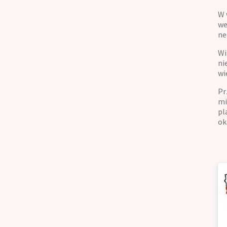
W 
we
ne
Wi
ni
wi
Pr
mi
pl
ok