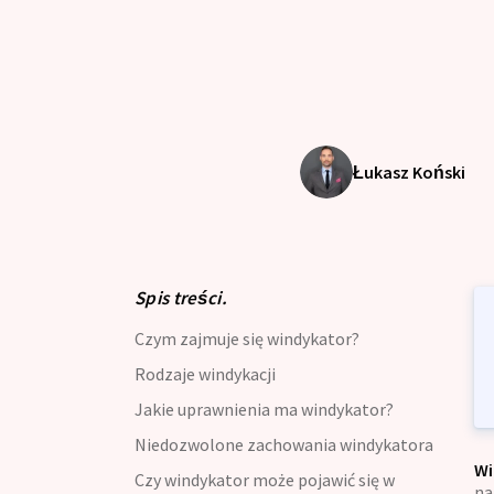
Kredyt dla zadłużonych
Kre
Kre
Kredyt z opóźnieniami w BIK
Kre
Kredyt oddłużeniowy
Zdo
Łukasz Koński
Kredyt gotówkowy
Kre
Kredyt długoterminowy
Kal
Kre
Zdolność Kredytowa
Spis treści.
Kre
Czym zajmuje się windykator?
Kredyt preferencyjny
Kre
Rodzaje windykacji
Kalkulator kredytowy
Kre
Jakie uprawnienia ma windykator?
Niedozwolone zachowania windykatora
Kredyt bez zaświadczenia
Wi
Czy windykator może pojawić się w
na