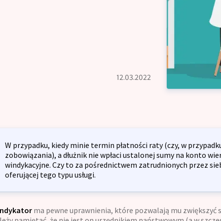
Kredyt na dzia
dyt oddłużeniowy
Kredyt inwestycyjny dla firm
dyt gotówkowy
Kredyt odnawia
Kredyt na spółkę z o.o.
dyt długoterminowy
Restrukturyzac
lność Kredytowa
12.03.2022
Kredyt inwestyc
dyt preferencyjny
Kredyt na spółk
kulator kredytowy
dyt bez zaświadczenia
Opinie
dyt konsumpcyjny
W przypadku, kiedy minie termin płatności raty (czy, w przypadku
zobowiązania), a dłużnik nie wpłaci ustalonej sumy na konto wie
dyt refinansowy
windykacyjne. Czy to za pośrednictwem zatrudnionych przez sie
Blog
oferującej tego typu usługi.
dyt na umowę zlecenie
Zespół
ndykator
ma pewne uprawnienia, które pozwalają mu zwiększyć s
leży pamiętać, że nie jest on urzędnikiem państwowym (a w szczeg