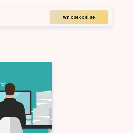
Wniosek online
m
acyjny dla firm
ych firm
m
ę ZUS i US
wy dla firm
zedsiębiorców