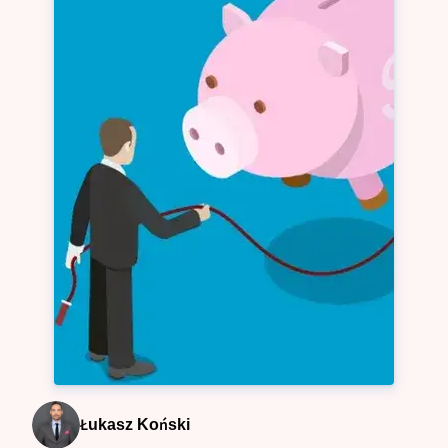
Łukasz Koński