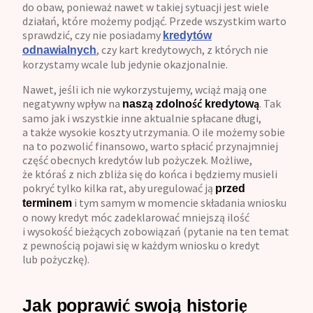
do obaw, ponieważ nawet w takiej sytuacji jest wiele
działań, które możemy podjąć. Przede wszystkim warto
sprawdzić, czy nie posiadamy
kredytów
, czy kart kredytowych, z których nie
odnawialnych
korzystamy wcale lub jedynie okazjonalnie.
Nawet, jeśli ich nie wykorzystujemy, wciąż mają one
negatywny wpływ na
. Tak
naszą zdolność kredytową
samo jak i wszystkie inne aktualnie spłacane długi,
a także wysokie koszty utrzymania. O ile możemy sobie
na to pozwolić finansowo, warto spłacić przynajmniej
część obecnych kredytów lub pożyczek. Możliwe,
że któraś z nich zbliża się do końca i będziemy musieli
pokryć tylko kilka rat, aby uregulować ją
przed
i tym samym w momencie składania wniosku
terminem
o nowy kredyt móc zadeklarować mniejszą ilość
i wysokość bieżących zobowiązań (pytanie na ten temat
z pewnością pojawi się w każdym wniosku o kredyt
lub pożyczkę).
Jak poprawić swoją historię