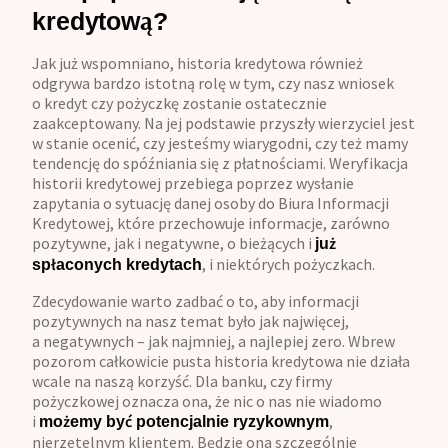
kredytową?
Jak już wspomniano, historia kredytowa również
odgrywa bardzo istotną rolę w tym, czy nasz wniosek
o kredyt czy pożyczkę zostanie ostatecznie
zaakceptowany. Na jej podstawie przyszły wierzyciel jest
w stanie ocenić, czy jesteśmy wiarygodni, czy też mamy
tendencję do spóźniania się z płatnościami. Weryfikacja
historii kredytowej przebiega poprzez wysłanie
zapytania o sytuację danej osoby do Biura Informacji
Kredytowej, które przechowuje informacje, zarówno
pozytywne, jak i negatywne, o bieżących i
już
, i niektórych pożyczkach.
spłaconych kredytach
Zdecydowanie warto zadbać o to, aby informacji
pozytywnych na nasz temat było jak najwięcej,
a negatywnych – jak najmniej, a najlepiej zero. Wbrew
pozorom całkowicie pusta historia kredytowa nie działa
wcale na naszą korzyść. Dla banku, czy firmy
pożyczkowej oznacza ona, że nic o nas nie wiadomo
i
,
możemy być potencjalnie ryzykownym
nierzetelnym klientem. Będzie ona szczególnie