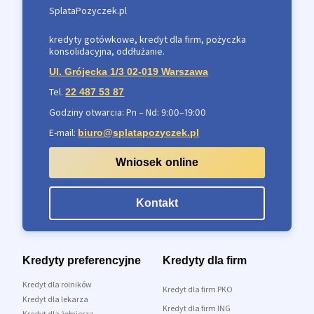
SplataPozyczek.pl
kredyty gotówkowe, kredyt dla firm, pożyczka
konsolidacyjna, oddłużanie.
Ul. Grójecka 1/3 02-019 Warszawa
Tel.
22 487 53 87
Godziny otwarcia: Pn – Nd: 9:00–19:00
E-mail:
biuro@splatapozyczek.pl
Wniosek online
Kontakt
Kredyty preferencyjne
Kredyty dla firm
Kredyt dla rolników
Kredyt dla firm PKO
Kredyt dla lekarza
Kredyt dla firm ING
Kredyt dla żołnierza