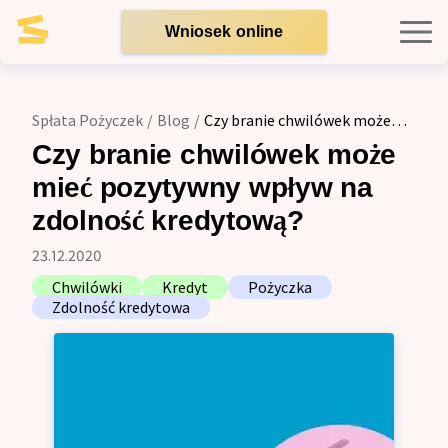
Wniosek online
Kredyty indywidualne
Spłata Pożyczek
/
Blog
/
Czy branie chwilówek może
mieć pozytywny wpływ na zdolność kredytową?
Kredyty dla firm
Czy branie chwilówek może
mieć pozytywny wpływ na
Opinie
zdolność kredytową?
23.12.2020
Blog
Chwilówki
Kredyt
Pożyczka
Zdolność kredytowa
Zespół
Kontakt