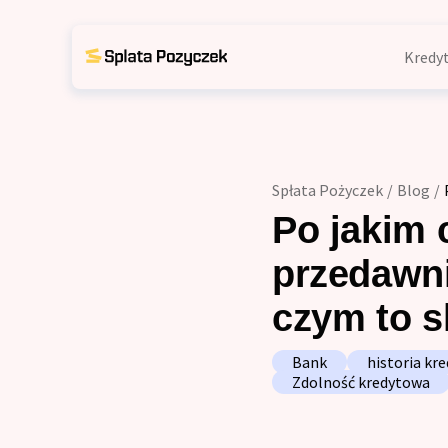
Kredyt
Kon
Kredyty indywidualne
Kon
Konsolidacja chwilówek
zad
Spłata Pożyczek
/
Blog
/
Kon
Konsolidacja chwilówek d
Po jakim 
win
Kon
Konsolidacja chwilówek z
przedawnia
ter
czym to s
Konsolidacja chwilówek po
Kre
Tru
Kredyt konsolidacyjny
Bank
historia kr
Zdolność kredytowa
Kre
Trudne kredyty
Kre