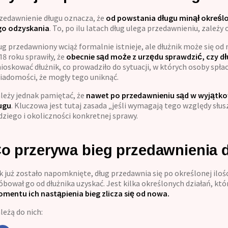
Kontakt
zedawnienie długu oznacza, że
od powstania długu minął określon
go odzyskania
. To, po ilu latach dług ulega przedawnieniu, zależy
ug przedawniony wciąż formalnie istnieje, ale dłużnik może się od
18 roku sprawiły, że
obecnie sąd może z urzędu sprawdzić, czy dł
ioskować dłużnik, co prowadziło do sytuacji, w których osoby spła
iadomości, że mogły tego uniknąć.
leży jednak pamiętać, że
nawet po przedawnieniu sąd w wyjątk
ugu
. Kluczowa jest tutaj zasada „jeśli wymagają tego względy słus
dziego i okoliczności konkretnej sprawy.
o przerywa bieg przedawnienia 
k już zostało napomknięte, dług przedawnia się po określonej ilości 
óbował go od dłużnika uzyskać. Jest kilka określonych działań, kt
mentu ich nastąpienia bieg zlicza się od nowa.
leżą do nich: