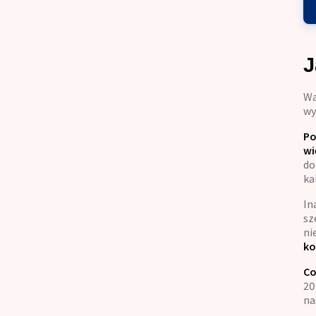
J
Wa
wy
Po
wi
do
ka
In
sz
ni
ko
Co
20
na