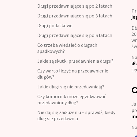
Kredyt konsumpcyjny
Długi przedawniające się po 2 latach
Pr
Długi przedawniające się po 3 latach
je
Kredyt refinansowy
Długi podatkowe
Dł
20
Kredyt na umowę zlecenie
Długi przedawniające się po 6 latach
wn
Co trzeba wiedzieć o długach
św
spadkowych?
Na
Jakie są skutki przedawnienia długu?
dł
sę
Czy warto liczyć na przedawnienie
długów?
Jakie długi się nie przedawniają?
C
Czy komornik może egzekwować
przedawniony dług?
Ja
pr
Nie daj się zadłużeniu – sprawdź, kiedy
mo
dług się przedawnia
Na