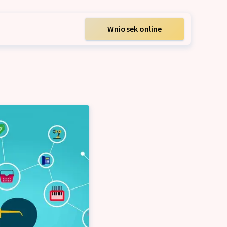
Wniosek online
irm
idacyjny dla firm
łych firm
rm
atę ZUS i US
kowy dla firm
przedsiębiorców