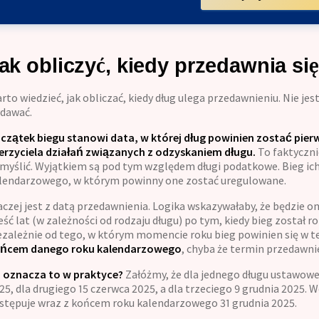
ak obliczyć, kiedy przedawnia si
rto wiedzieć, jak obliczać, kiedy dług ulega przedawnieniu. Nie je
dawać.
czątek biegu stanowi data, w której dług powinien zostać pier
erzyciela działań związanych z odzyskaniem długu.
To faktyczni
myślić. Wyjątkiem są pod tym względem długi podatkowe. Bieg ich
lendarzowego, w którym powinny one zostać uregulowane.
aczej jest z datą przedawnienia. Logika wskazywałaby, że będzie on
eść lat (w zależności od rodzaju długu) po tym, kiedy bieg został 
ezależnie od tego, w którym momencie roku bieg powinien się w te
ńcem danego roku kalendarzowego
, chyba że termin przedawnie
 oznacza to w praktyce?
Załóżmy, że dla jednego długu ustawowe
25, dla drugiego 15 czerwca 2025, a dla trzeciego 9 grudnia 2025.
stępuje wraz z końcem roku kalendarzowego 31 grudnia 2025.