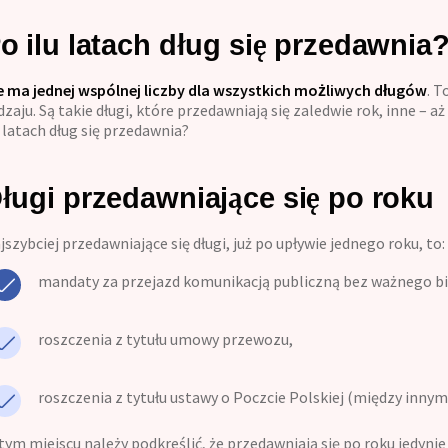
o ilu latach dług się przedawnia
e ma jednej wspólnej liczby dla wszystkich możliwych długów
. T
dzaju. Są takie długi, które przedawniają się zaledwie rok, inne – a
u latach dług się przedawnia?
ługi przedawniające się po roku
jszybciej przedawniające się długi, już po upływie jednego roku, to:
mandaty za przejazd komunikacją publiczną bez ważnego bi
roszczenia z tytułu umowy przewozu,
roszczenia z tytułu ustawy o Poczcie Polskiej (między innymi
tym miejscu należy podkreślić, że przedawniają się po roku jedy