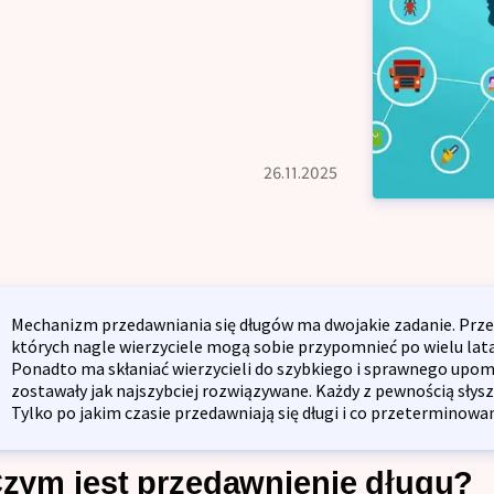
Kredyt na dzi
dyt oddłużeniowy
Kredyt inwestycyjny dla firm
dyt gotówkowy
IK
Kredyt odnawi
Kredyt na spółkę z o.o.
dyt długoterminowy
Restrukturyza
lność Kredytowa
26.11.2025
Kredyt inwest
dyt preferencyjny
kulator kredytowy
Kredyt na spó
dyt bez zaświadczenia
Opinie
dyt konsumpcyjny
Mechanizm przedawniania się długów ma dwojakie zadanie. Prze
których nagle wierzyciele mogą sobie przypomnieć po wielu latac
dyt refinansowy
Ponadto ma skłaniać wierzycieli do szybkiego i sprawnego upomi
Blog
zostawały jak najszybciej rozwiązywane. Każdy z pewnością słysz
dyt na umowę zlecenie
Tylko po jakim czasie przedawniają się długi i co przeterminow
Zespół
zym jest przedawnienie długu?