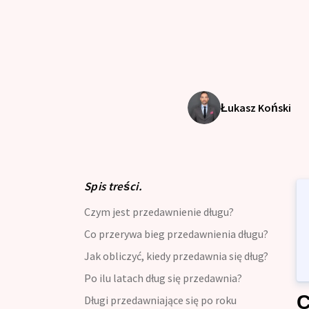
Kredyt dla zadłużonych
Kre
Kre
Kredyt z opóźnieniami w B
Kre
Kredyt oddłużeniowy
Zdo
Łukasz Koński
Kredyt gotówkowy
Kre
Kal
Kredyt długoterminowy
Kre
Zdolność Kredytowa
Spis treści.
Kre
Czym jest przedawnienie długu?
Kredyt preferencyjny
Kre
Co przerywa bieg przedawnienia długu?
Kalkulator kredytowy
Kre
Jak obliczyć, kiedy przedawnia się dług?
Po ilu latach dług się przedawnia?
Kredyt bez zaświadczenia
C
Długi przedawniające się po roku