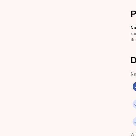
P
Ni
ro
il
D
Na
W 