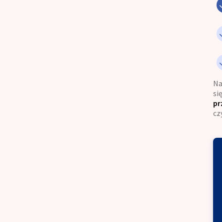
Na
si
pr
cz