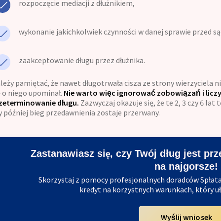
rozpoczęcie mediacji z dłużnikiem,
wykonanie jakichkolwiek czynności w danej sprawie przed s
zaakceptowanie długu przez dłużnika.
leży pamiętać, że nawet długotrwała cisza ze strony wierzyciela ni
ę o niego upominał.
Nie warto więc ignorować zobowiązań i liczy
zeterminowanie długu.
Zazwyczaj okazuje się, że te 2, 3 czy 6 la
y później bieg przedawnienia zostaje przerwany.
Zastanawiasz się, czy Twój dług jest pr
na najgorsze!
Skorzystaj z pomocy profesjonalnych doradców Spłata
kredyt na korzystnych warunkach, który uł
Wyślij wniosek