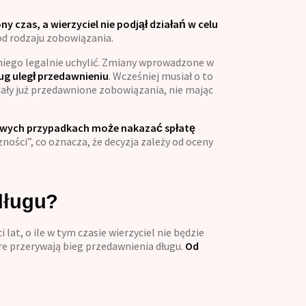
y czas, a wierzyciel nie podjął działań w celu
 od rodzaju zobowiązania.
 niego legalnie uchylić. Zmiany wprowadzone w
ug uległ przedawnieniu
. Wcześniej musiał o to
cały już przedawnione zobowiązania, nie mając
owych przypadkach może nakazać spłatę
zności”, co oznacza, że decyzja zależy od oceny
długu?
lat, o ile w tym czasie wierzyciel nie będzie
óre przerywają bieg przedawnienia długu.
Od