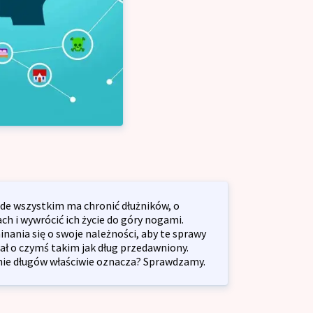
ałalność gospodarczą
alny dla firm
cja przedsiębiorstw
ycyjny dla firm
łkę z o.o.
de wszystkim ma chronić dłużników, o
h i wywrócić ich życie do góry nogami.
nania się o swoje należności, aby te sprawy
ał o czymś takim jak dług przedawniony.
anie długów właściwie oznacza? Sprawdzamy.