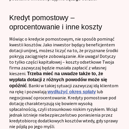
Kredyt pomostowy –
oprocentowanie i inne koszty
Mówiąc o kredycie pomostowym, nie sposób pominąć
kwestii kosztów. Jako inwestor będący beneficjentem
dotacji unijnej, możesz liczyć na to, że przyznane środki
pokryją zaciągnięte zobowiązanie. Ale uwaga! Dotyczy
to tylko części kapitałowej – koszty odsetkowe Twoja
firma zazwyczaj będzie musiała zapłacić z własnej
kieszeni.
Trzeba mieć na uwadze także to, że
wypłata dotacji z różnych powodów może się
. Banki w takiej sytuacji zazwyczaj idą klientom
opóźnić
na rękę i pozwalają
lub
wydłużyć okres spłaty
negocjować oprocentowanie. Kredyty pomostowe pod
dotację charakteryzują się bowiem wysoką
spłacalnością, czyli stosunkowo niskim ryzykiem. Wciąż
jednak istnieje niebezpieczeństwo poniesienia przez
kredytobiorcę dodatkowych kosztów wtedy, gdy sprawy
nie pójdą po jego myśli.