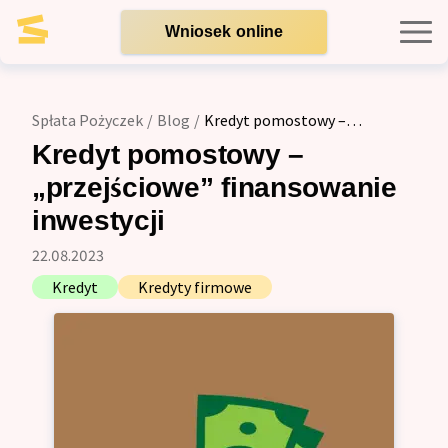
Wniosek online
Kredyty indywidualne
Spłata Pożyczek
/
Blog
/
Kredyt pomostowy –
„przejściowe” finansowanie inwestycji
Kredyty dla firm
Kredyt pomostowy –
„przejściowe” finansowanie
Opinie
inwestycji
22.08.2023
Blog
Kredyt
Kredyty firmowe
Zespół
Kontakt