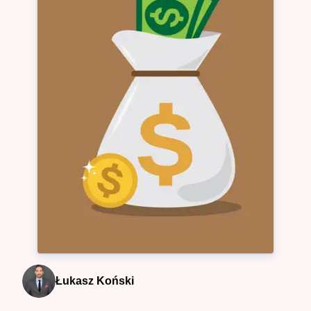
Łukasz Koński