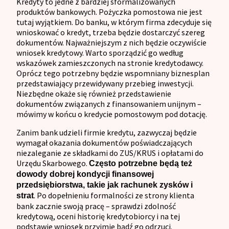
Kredyty to jedne z bardziej sformalizowanych
produktów bankowych. Pożyczka pomostowa nie jest
tutaj wyjątkiem. Do banku, w którym firma zdecyduje się
wnioskować o kredyt, trzeba będzie dostarczyć szereg
dokumentów. Najważniejszym z nich będzie oczywiście
wniosek kredytowy. Warto sporządzić go według
wskazówek zamieszczonych na stronie kredytodawcy.
Oprócz tego potrzebny będzie wspomniany biznesplan
przedstawiający przewidywany przebieg inwestycji.
Niezbędne okaże się również przedstawienie
dokumentów związanych z finansowaniem unijnym –
mówimy w końcu o kredycie pomostowym pod dotację.
Zanim bank udzieli firmie kredytu, zazwyczaj będzie
wymagał okazania dokumentów poświadczających
niezaleganie ze składkami do ZUS/KRUS i opłatami do
Urzędu Skarbowego.
Często potrzebne będą też
dowody dobrej kondycji finansowej
przedsiębiorstwa, takie jak rachunek zysków i
. Po dopełnieniu formalności ze strony klienta
strat
bank zacznie swoją pracę – sprawdzi zdolność
kredytową, oceni historię kredytobiorcy i na tej
podstawie wniosek przyjmie bądź go odrzuci.