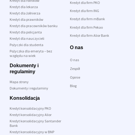
Kredyt dla rolników
Kredyt dla firm PKO
Kredyt dla lekarza
Kredyt dla firm ING
Kredyt dla żołnierza
Kredyt dla firm mBank
Kredyt dla prawników
Kredyt dla pracowników banku
Kredyt dla firm Pekao
Kredyt dla policjanta
Kredyt dla firm Alior Bank
Kredyt dla nauczycieli
Pożyczki dla studenta
O nas
Pożyczka dla emeryta – bez
względu na wiek
O nas
Dokumenty i
Zespół
regulaminy
Opinie
Mapa strony
Blog
Dokumenty i regulaminy
Konsolidacja
Kredyt konsolidacyjny PKO
Kredyt konsolidacyjny Alior
Kredyt konsolidacyjny Santander
Bank
Kredyt konsolidacyjny w BNP