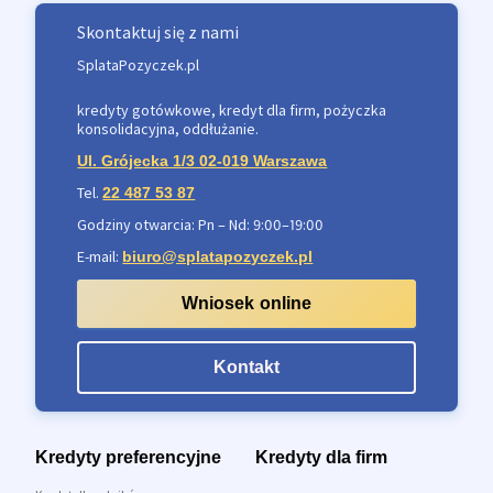
Skontaktuj się z nami
SplataPozyczek.pl
kredyty gotówkowe, kredyt dla firm, pożyczka
konsolidacyjna, oddłużanie.
Ul. Grójecka 1/3 02-019 Warszawa
Tel.
22 487 53 87
Godziny otwarcia: Pn – Nd: 9:00–19:00
E-mail:
biuro@splatapozyczek.pl
Wniosek online
Kontakt
Kredyty preferencyjne
Kredyty dla firm