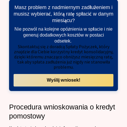
Masz problem z nadmiernym zadłużeniem i
musisz wybierać, którą ratę spłacić w danym
miesiącu?
Nie pozwól na kolejne opóźnienia w spłacie i nie
generuj dodatkowych kosztów w postaci
odsetek.
Skontaktuj się z doradcą Spłaty Pożyczek, który
znajdzie dla Ciebie korzystny kredyt konsolidacyjny,
dzięki któremu znacząco obniżysz miesięczną ratę,
tak aby spłata zadłużenia już nigdy nie stanowiła
problemu.
Wyślij wniosek!
Procedura wnioskowania o kredyt
pomostowy