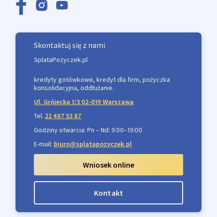
Skontaktuj się z nami
SplataPozyczek.pl
kredyty gotówkowe, kredyt dla firm, pożyczka
konsolidacyjna, oddłużanie.
Ul. Grójecka 1/3 02-019 Warszawa
Tel.
22 487 53 87
Godziny otwarcia: Pn – Nd: 9:00–19:00
E-mail:
biuro@splatapozyczek.pl
Wniosek online
Kontakt