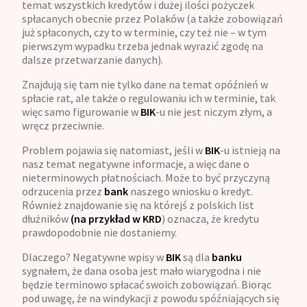
temat wszystkich kredytów i dużej ilości pożyczek
spłacanych obecnie przez Polaków (a także zobowiązań
już spłaconych, czy to w terminie, czy też nie – w tym
pierwszym wypadku trzeba jednak wyrazić zgodę na
dalsze przetwarzanie danych).
Znajdują się tam nie tylko dane na temat opóźnień w
spłacie rat, ale także o regulowaniu ich w terminie, tak
więc samo figurowanie w
BIK
-u nie jest niczym złym, a
wręcz przeciwnie.
Problem pojawia się natomiast, jeśli w
BIK
-u istnieją na
nasz temat negatywne informacje, a więc dane o
nieterminowych płatnościach. Może to być przyczyną
odrzucenia przez
bank
naszego wniosku o kredyt.
Również znajdowanie się na którejś z polskich list
dłużników
(na przykład w KRD
) oznacza, że kredytu
prawdopodobnie nie dostaniemy.
Dlaczego? Negatywne wpisy w
BIK
są dla
banku
sygnałem, że dana osoba jest mało wiarygodna i nie
będzie terminowo spłacać swoich zobowiązań. Biorąc
pod uwagę, że na windykacji z powodu spóźniających się