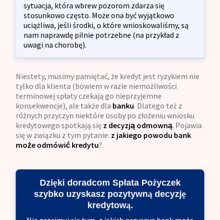
sytuacja, która wbrew pozorom zdarza się
stosunkowo często. Może ona być wyjątkowo
uciążliwa, jeśli środki, o które wnioskowaliśmy, są
nam naprawdę pilnie potrzebne (na przykład z
uwagi na chorobę).
Niestety, musimy pamiętać, że kredyt jest ryzykiem nie
tylko dla klienta (bowiem w razie niemożliwości
terminowej spłaty czekają go nieprzyjemne
konsekwencje), ale także dla
banku
. Dlatego też z
różnych przyczyn niektóre osoby po złożeniu wniosku
kredytowego spotkają się
z
decyzją odmowną
. Pojawia
się w związku z tym pytanie:
z jakiego powodu bank
może odmówić kredytu
?
Dzięki doradcom Spłata Pożyczek
szybko uzyskasz pozytywną decyzję
kredytową.
Nie przejmuj się tym, z jakich przyczyn bank może