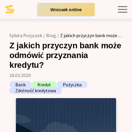
Wniosek online
Kredyty indywidualne
Spłata Pożyczek
/
Blog
/
Z jakich przyczyn bank może
odmówić przyznania kredytu?
Kredyty dla firm
Z jakich przyczyn bank może
odmówić przyznania
Opinie
kredytu?
28.03.2020
Blog
Bank
Kredyt
Pożyczka
Zdolność kredytowa
Zespół
Kontakt