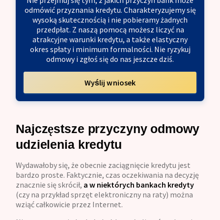
odmówić przyznania kredytu. Charakteryzujemy się
wysoką skutecznością i nie pobieramy żadnych
przedpłat. Z naszą pomocą możesz liczyć na
atrakcyjne warunki kredytu, a także elastyczny
okres spłaty i minimum formalności. Nie ryzykuj
odmowy i zgłoś się do nas jeszcze dziś.
Wyślij wniosek
Najczęstsze przyczyny odmowy
udzielenia kredytu
Wydawałoby się, że obecnie zaciągnięcie kredytu jest
bardzo proste. Faktycznie, czas oczekiwania na decyzję
znacznie się skrócił,
a w niektórych bankach kredyty
(czy na przykład sprzęt elektroniczny na raty) można
wziąć całkowicie przez Internet.