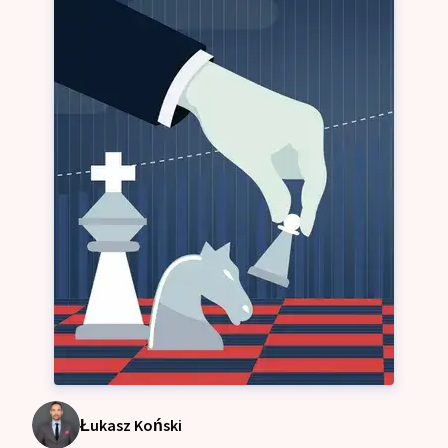
Łukasz Koński