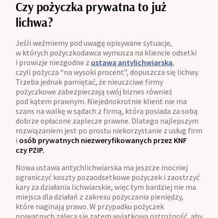
Czy pożyczka prywatna to już
lichwa?
Jeśli weźmiemy pod uwagę opisywane sytuacje,
w których pożyczkodawca wymusza na kliencie odsetki
i prowizje niezgodne z
ustawą antylichwiarską
,
czyli pożycza “na wysoki procent”, dopuszcza się lichwy.
Trzeba jednak pamiętać, że nieuczciwe firmy
pożyczkowe zabezpieczają swój biznes również
pod kątem prawnym. Niejednokrotnie klient nie ma
szans na walkę w sądach z firmą, która posiada za sobą
dobrze opłacone zaplecze prawne. Dlatego najlepszym
rozwiązaniem jest po prostu niekorzystanie z usług firm
i
osób prywatnych niezweryfikowanych przez KNF
czy PZIP.
Nowa ustawa antychlichwiarska ma jeszcze mocniej
ograniczyć koszty pozaodsetkowe pożyczek i zaostrzyć
kary za działania lichwiarskie, więc tym bardziej nie ma
miejsca dla działań z zakresu pożyczania pieniędzy,
które naginają prawo. W przypadku pożyczek
prywatnych zaleca się zatem wyjątkową ostrożność, aby