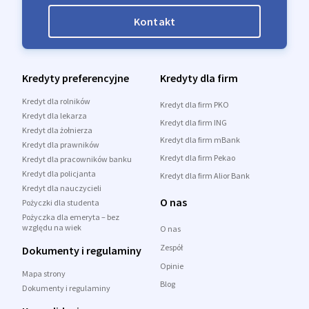
Kontakt
Kredyty preferencyjne
Kredyty dla firm
Kredyt dla rolników
Kredyt dla firm PKO
Kredyt dla lekarza
Kredyt dla firm ING
Kredyt dla żołnierza
Kredyt dla firm mBank
Kredyt dla prawników
Kredyt dla firm Pekao
Kredyt dla pracowników banku
Kredyt dla policjanta
Kredyt dla firm Alior Bank
Kredyt dla nauczycieli
O nas
Pożyczki dla studenta
Pożyczka dla emeryta – bez
względu na wiek
O nas
Zespół
Dokumenty i regulaminy
Opinie
Mapa strony
Blog
Dokumenty i regulaminy