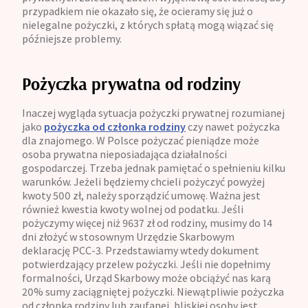
przypadkiem nie okazało się, że ocieramy się już o
nielegalne pożyczki, z których spłatą mogą wiązać się
późniejsze problemy.
Pożyczka prywatna od rodziny
Inaczej wygląda sytuacja pożyczki prywatnej rozumianej
jako
pożyczka od członka rodziny
czy nawet pożyczka
dla znajomego. W Polsce pożyczać pieniądze może
osoba prywatna nieposiadająca działalności
gospodarczej. Trzeba jednak pamiętać o spełnieniu kilku
warunków. Jeżeli będziemy chcieli pożyczyć powyżej
kwoty 500 zł, należy sporządzić umowę. Ważna jest
również kwestia kwoty wolnej od podatku. Jeśli
pożyczymy więcej niż 9637 zł od rodziny, musimy do 14
dni złożyć w stosownym Urzędzie Skarbowym
deklarację PCC-3. Przedstawiamy wtedy dokument
potwierdzający przelew pożyczki. Jeśli nie dopełnimy
formalności, Urząd Skarbowy może obciążyć nas karą
20% sumy zaciągniętej pożyczki. Niewątpliwie pożyczka
od członka rodziny lub zaufanej, bliskiej osoby jest