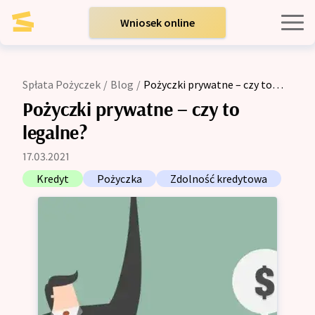
Wniosek online
Kredyty indywidualne
Spłata Pożyczek
/
Blog
/
Pożyczki prywatne – czy to
legalne?
Kredyty dla firm
Pożyczki prywatne – czy to
legalne?
Opinie
17.03.2021
Kredyt
Pożyczka
Zdolność kredytowa
Blog
Zespół
Kontakt