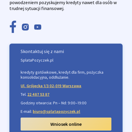
powodzeniem pozyskujemy kredyty nawet dla osób w
trudnej sytuacji finansowej.
Skontaktuj się z nami
SplataPozyczek.pl
kredyty gotówkowe, kredyt dla firm, pożyczka
konsolidacyjna, oddłużanie.
Ul. Grójecka 1/3 02-019 Warszawa
Tel.
22 487 53 87
Godziny otwarcia: Pn – Nd: 9:00–19:00
E-mail:
biuro@splatapozyczek.pl
Wniosek online