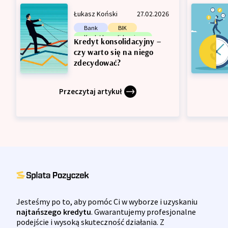
Łukasz Koński
27.02.2026
Bank
BIK
Kredyt konsolidacyjny
Kredyt konsolidacyjny –
Zdolność kredytowa
czy warto się na niego
zdecydować?
Przeczytaj artykuł
Jesteśmy po to, aby pomóc Ci w wyborze i uzyskaniu
najtańszego kredytu
. Gwarantujemy profesjonalne
podejście i wysoką skuteczność działania. Z