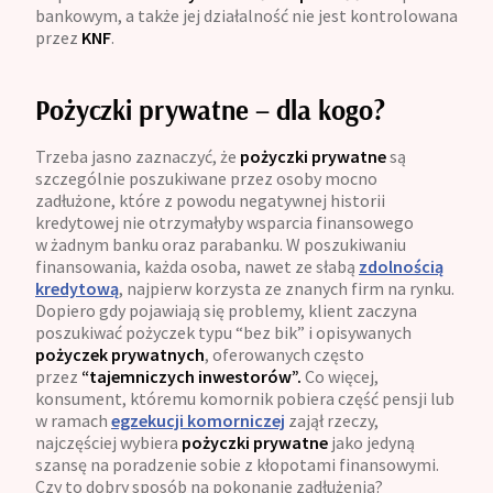
bankowym, a także jej działalność nie jest kontrolowana
przez
KNF
.
Pożyczki prywatne – dla kogo?
Trzeba jasno zaznaczyć, że
pożyczki prywatne
są
szczególnie poszukiwane przez osoby mocno
zadłużone, które z powodu negatywnej historii
kredytowej nie otrzymałyby wsparcia finansowego
w żadnym banku oraz parabanku. W poszukiwaniu
finansowania, każda osoba, nawet ze słabą
zdolnością
kredytową
, najpierw korzysta ze znanych firm na rynku.
Dopiero gdy pojawiają się problemy, klient zaczyna
poszukiwać pożyczek typu “bez bik” i opisywanych
pożyczek
prywatnych
, oferowanych często
przez
“tajemniczych inwestorów”.
Co więcej,
konsument, któremu komornik pobiera część pensji lub
w ramach
egzekucji komorniczej
zajął rzeczy,
najczęściej wybiera
pożyczki prywatne
jako jedyną
szansę na poradzenie sobie z kłopotami finansowymi.
Czy to dobry sposób na pokonanie zadłużenia?