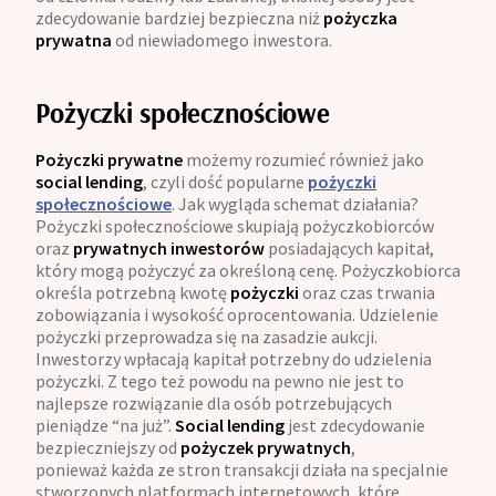
zdecydowanie bardziej bezpieczna niż
pożyczka
prywatna
od niewiadomego inwestora.
Pożyczki społecznościowe
Pożyczki prywatne
możemy rozumieć również jako
social
lending
, czyli dość popularne
pożyczki
społecznościowe
. Jak wygląda schemat działania?
Pożyczki społecznościowe skupiają pożyczkobiorców
oraz
prywatnych
inwestorów
posiadających kapitał,
który mogą pożyczyć za określoną cenę. Pożyczkobiorca
określa potrzebną kwotę
pożyczki
oraz czas trwania
zobowiązania i wysokość oprocentowania. Udzielenie
pożyczki przeprowadza się na zasadzie aukcji.
Inwestorzy wpłacają kapitał potrzebny do udzielenia
pożyczki. Z tego też powodu na pewno nie jest to
najlepsze rozwiązanie dla osób potrzebujących
pieniądze “na już”.
Social lending
jest zdecydowanie
bezpieczniejszy od
pożyczek prywatnych
,
ponieważ każda ze stron transakcji działa na specjalnie
stworzonych platformach internetowych, które