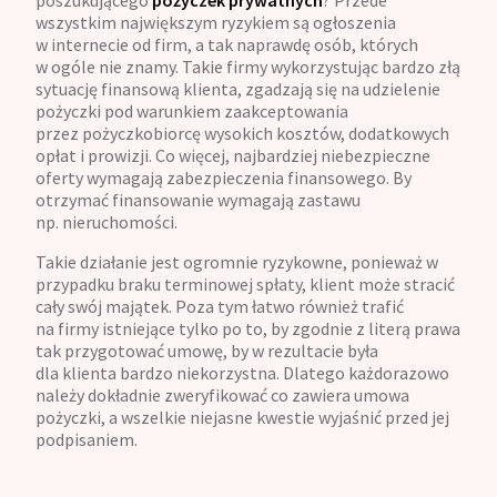
wszystkim największym ryzykiem są ogłoszenia
w internecie od firm, a tak naprawdę osób, których
w ogóle nie znamy. Takie firmy wykorzystując bardzo złą
sytuację finansową klienta, zgadzają się na udzielenie
pożyczki pod warunkiem zaakceptowania
przez pożyczkobiorcę wysokich kosztów, dodatkowych
opłat i prowizji. Co więcej, najbardziej niebezpieczne
oferty wymagają zabezpieczenia finansowego. By
otrzymać finansowanie wymagają zastawu
np. nieruchomości.
Takie działanie jest ogromnie ryzykowne, ponieważ w
przypadku braku terminowej spłaty, klient może stracić
cały swój majątek. Poza tym łatwo również trafić
na firmy istniejące tylko po to, by zgodnie z literą prawa
tak przygotować umowę, by w rezultacie była
dla klienta bardzo niekorzystna. Dlatego każdorazowo
należy dokładnie zweryfikować co zawiera umowa
pożyczki, a wszelkie niejasne kwestie wyjaśnić przed jej
podpisaniem.