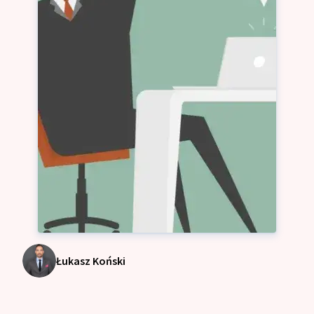
Łukasz Koński