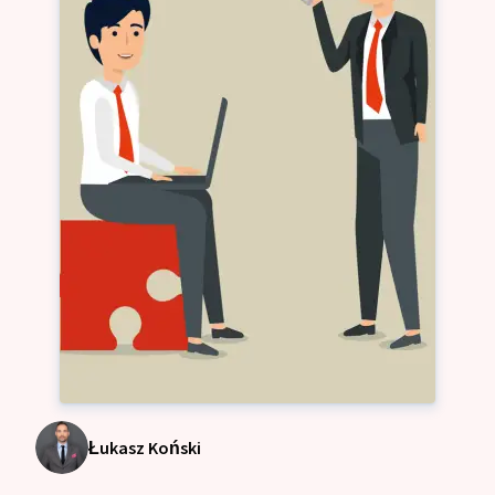
Łukasz Koński