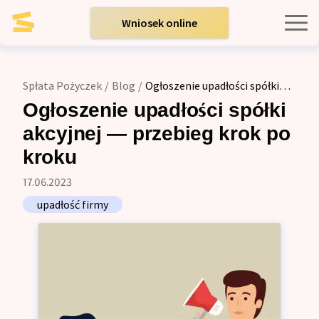
Wniosek online
Kredyty indywidualne
Spłata Pożyczek
/
Blog
/
Ogłoszenie upadłości spółki
akcyjnej — przebieg krok po kroku
Kredyty dla firm
Ogłoszenie upadłości spółki
akcyjnej — przebieg krok po
Opinie
kroku
17.06.2023
Blog
upadłość firmy
Zespół
Kontakt