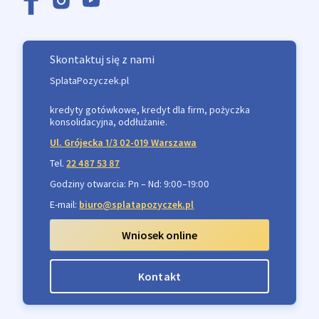
Skontaktuj się z nami
SplataPozyczek.pl
kredyty gotówkowe, kredyt dla firm, pożyczka
konsolidacyjna, oddłużanie.
Ul. Grójecka 1/3 02-019 Warszawa
Tel.
22 487 53 87
Godziny otwarcia: Pn – Nd: 9:00–19:00
E-mail:
biuro@splatapozyczek.pl
Wniosek online
Kontakt