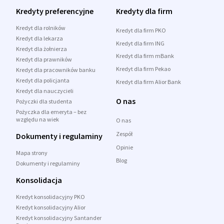
Kredyty preferencyjne
Kredyty dla firm
Kredyt dla rolników
Kredyt dla firm PKO
Kredyt dla lekarza
Kredyt dla firm ING
Kredyt dla żołnierza
Kredyt dla firm mBank
Kredyt dla prawników
Kredyt dla firm Pekao
Kredyt dla pracowników banku
Kredyt dla policjanta
Kredyt dla firm Alior Bank
Kredyt dla nauczycieli
O nas
Pożyczki dla studenta
Pożyczka dla emeryta – bez
względu na wiek
O nas
Zespół
Dokumenty i regulaminy
Opinie
Mapa strony
Blog
Dokumenty i regulaminy
Konsolidacja
Kredyt konsolidacyjny PKO
Kredyt konsolidacyjny Alior
Kredyt konsolidacyjny Santander