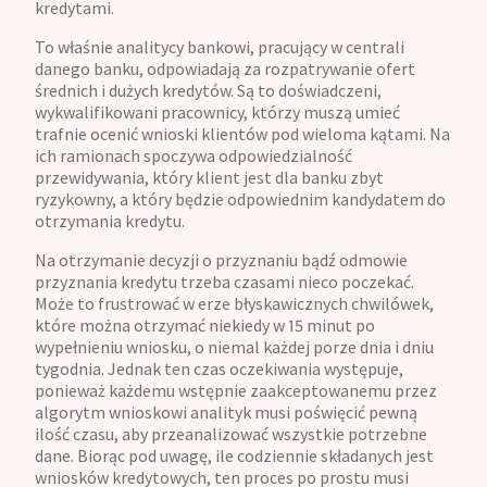
kredytami.
To właśnie analitycy bankowi, pracujący w centrali
danego banku, odpowiadają za rozpatrywanie ofert
średnich i dużych kredytów. Są to doświadczeni,
wykwalifikowani pracownicy, którzy muszą umieć
trafnie ocenić wnioski klientów pod wieloma kątami. Na
ich ramionach spoczywa odpowiedzialność
przewidywania, który klient jest dla banku zbyt
ryzykowny, a który będzie odpowiednim kandydatem do
otrzymania kredytu.
Na otrzymanie decyzji o przyznaniu bądź odmowie
przyznania kredytu trzeba czasami nieco poczekać.
Może to frustrować w erze błyskawicznych chwilówek,
które można otrzymać niekiedy w 15 minut po
wypełnieniu wniosku, o niemal każdej porze dnia i dniu
tygodnia. Jednak ten czas oczekiwania występuje,
ponieważ każdemu wstępnie zaakceptowanemu przez
algorytm wnioskowi analityk musi poświęcić pewną
ilość czasu, aby przeanalizować wszystkie potrzebne
dane. Biorąc pod uwagę, ile codziennie składanych jest
wniosków kredytowych, ten proces po prostu musi