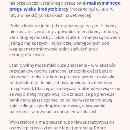
nie przekraczał ustalonego przez bank
maksymalnego
(może to być 65 lub 70
progu wieku kredytobiorcy
lat, a w niektórych bankach nawet więcej).
Podeszły wiek z jednej strony wzmaga ryzyko, że kredyt
nie zostanie zwrócony z powodu śmierci kredytobiorcy,
ale z drugiej może być także atutem. Emeryci są bowiem
jedną z najlepszych i najbardziej wiarygodnych pod
względem terminowości spłat zadłużeń grup
demograficznych.
Stan cywilny może mieć duże znaczenie – w większości
przypadków osobie samotnej znacznie ciężej będzie
otrzymać kredyt niż komuś pozostającemu w związku
małżeńskim (o ile nie jest ustanowiona rozdzielność
majątkowa). Dlaczego? Zazwyczaj małżeństwo wiąże się
ze wspólnotą majątkową, co oznacza, że po pierwsze
bank ma większe szanse, na po pierwsze terminową
spłatę długu, a po drugie udane wyegzekwowanie
należności w przypadku opóźnień w spłatach.
Wykształcenie ma znaczenie, ponieważ statystycznie
osoby lepiej wykształcone lepiej zarabiają. Dobre