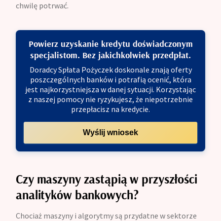
chwilę potrwać.
Powierz uzyskanie kredytu doświadczonym
specjalistom. Bez jakichkolwiek przedpłat.
Doradcy Spłata Pożyczek doskonale znają oferty
poszczególnych banków i potrafią ocenić, która
jest najkorzystniejsza w danej sytuacji. Korzystając
z naszej pomocy nie ryzykujesz, że niepotrzebnie
przepłacisz na kredycie.
Wyślij wniosek
Czy maszyny zastąpią w przyszłości
analityków bankowych?
Chociaż maszyny i algorytmy są przydatne w sektorze