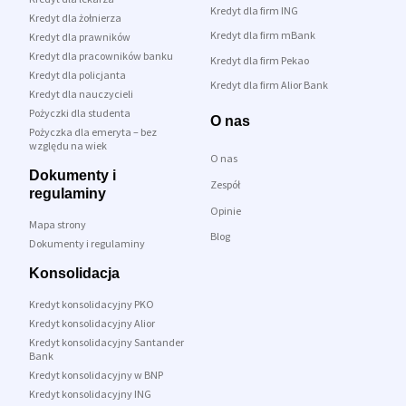
Kredyt dla firm ING
Kredyt dla żołnierza
Kredyt dla firm mBank
Kredyt dla prawników
Kredyt dla pracowników banku
Kredyt dla firm Pekao
Kredyt dla policjanta
Kredyt dla firm Alior Bank
Kredyt dla nauczycieli
Pożyczki dla studenta
O nas
Pożyczka dla emeryta – bez
względu na wiek
O nas
Dokumenty i
Zespół
regulaminy
Opinie
Mapa strony
Blog
Dokumenty i regulaminy
Konsolidacja
Kredyt konsolidacyjny PKO
Kredyt konsolidacyjny Alior
Kredyt konsolidacyjny Santander
Bank
Kredyt konsolidacyjny w BNP
Kredyt konsolidacyjny ING