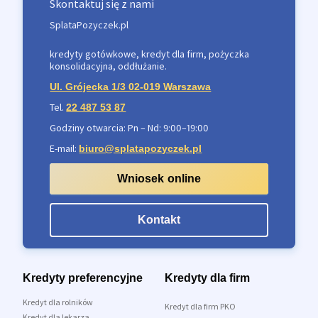
Skontaktuj się z nami
SplataPozyczek.pl
kredyty gotówkowe, kredyt dla firm, pożyczka
konsolidacyjna, oddłużanie.
Ul. Grójecka 1/3 02-019 Warszawa
Tel.
22 487 53 87
Godziny otwarcia: Pn – Nd: 9:00–19:00
E-mail:
biuro@splatapozyczek.pl
Wniosek online
Kontakt
Kredyty preferencyjne
Kredyty dla firm
Kredyt dla rolników
Kredyt dla firm PKO
Kredyt dla lekarza