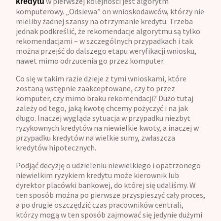
w pierwszej kolejności jest algorytm
kredytu
komputerowy. „Odsiewa” on wnioskodawców, którzy nie
mieliby żadnej szansy na otrzymanie kredytu. Trzeba
jednak podkreślić, że rekomendacje algorytmu są tylko
rekomendacjami – w szczególnych przypadkach i tak
można przejść do dalszego etapu weryfikacji wniosku,
nawet mimo odrzucenia go przez komputer.
Co się w takim razie dzieje z tymi wnioskami, które
zostaną wstępnie zaakceptowane, czy to przez
komputer, czy mimo braku rekomendacji? Dużo tutaj
zależy od tego, jaką kwotę chcemy pożyczyć i na jak
długo. Inaczej wygląda sytuacja w przypadku niezbyt
ryzykownych kredytów na niewielkie kwoty, a inaczej w
przypadku kredytów na wielkie sumy, zwłaszcza
kredytów hipotecznych.
Podjąć decyzję o udzieleniu niewielkiego i opatrzonego
niewielkim ryzykiem kredytu może kierownik lub
dyrektor placówki bankowej, do której się udaliśmy. W
ten sposób można po pierwsze przyspieszyć cały proces,
a po drugie oszczędzić czas pracowników centrali,
którzy mogą w ten sposób zajmować się jedynie dużymi