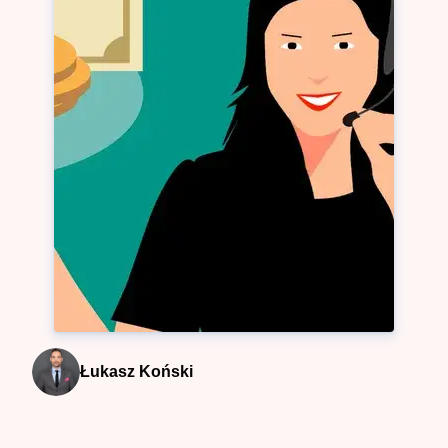
Łukasz Koński