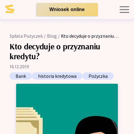
Wniosek online
Kredyty indywidualne
Spłata Pożyczek
/
Blog
/
Kto decyduje o przyznaniu
kredytu?
Kredyty dla firm
Kto decyduje o przyznaniu
kredytu?
Opinie
16.12.2019
Bank
historia kredytowa
Pożyczka
Blog
Zespół
Kontakt