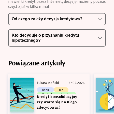
niewielki kredyt przez Internet, decyzję możemy poznać
często już w kilka minut.
Od czego zależy decyzja kredytowa?
Kto decyduje o przyznaniu kredytu
hipotecznego?
Powiązane artykuły
Łukasz Koński
27.02.2026
Bank
BIK
Kredyt konsolidacyjny
Kredyt konsolidacyjny –
Zdolność kredytowa
czy warto się na niego
zdecydować?