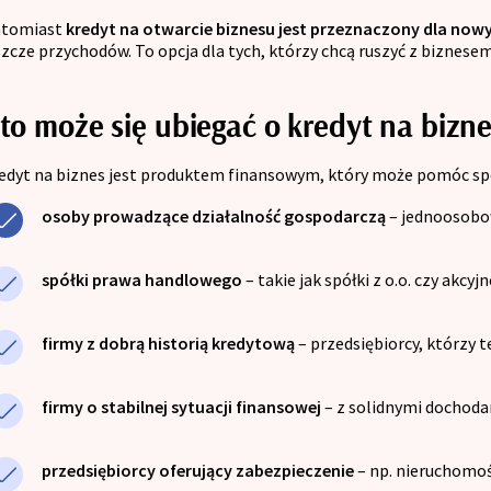
tomiast
kredyt na otwarcie biznesu jest przeznaczony dla now
szcze przychodów. To opcja dla tych, którzy chcą ruszyć z biznesem,
to może się ubiegać o kredyt na bizn
edyt na biznes jest produktem finansowym, który może pomóc speł
osoby prowadzące działalność gospodarczą
– jednoosobo
spółki prawa handlowego
– takie jak spółki z o.o. czy akc
firmy z dobrą historią kredytową
– przedsiębiorcy, którzy 
firmy o stabilnej sytuacji finansowej
– z solidnymi dochoda
przedsiębiorcy oferujący zabezpieczenie
– np. nieruchomoś