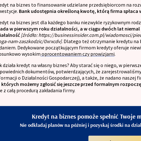
edyt na biznes to finansowanie udzielane przedsiębiorcom na roz
Kontakt
westycje.
Bank udostępnia określoną kwotę, którą firma spłaca 
edyt na biznes jest dla każdego banku niezwykle ryzykownym rod
ada w pierwszym roku działalności, a w ciągu dwóch lat niema
iałalność
[źródło: https://businessinsider.com.pl/wiadomosci/pi
ga-nam-zaszkodzic/0xrxcdv]
. Dlatego też otrzymanie kredytu na 
daniem. Dedykowane początkującym firmom kredyty oferuje niewiel
osunkowo wysokim
oprocentowaniem czy prowizjami
.
k działa kredyt na własny biznes? Aby starać się o niego, w pierws
powiednich dokumentów, potwierdzających, że zarejestrowaliśmy 
formacji o Działalności Gospodarczej), a także, że nadano naszej 
 których możemy zgłosić się jeszcze przed formalnym rozpoczę
e z całą procedurą zakładania firmy.
Kredyt na biznes pomoże spełnić Twoje ma
Nie odkładaj planów na później i pozyskaj środki na dzi