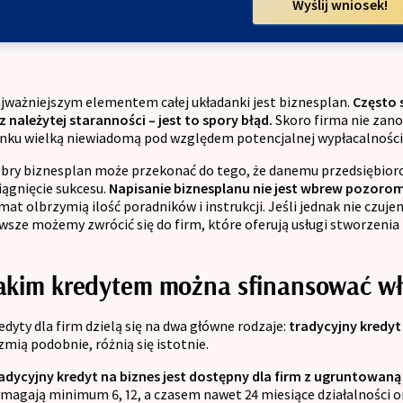
Wyślij wniosek!
jważniejszym elementem całej układanki jest biznesplan.
Często 
z należytej staranności – jest to spory błąd.
Skoro firma nie zano
nku wielką niewiadomą pod względem potencjalnej wypłacalności 
bry biznesplan może przekonać do tego, że danemu przedsiębiorcy
iągnięcie sukcesu.
Napisanie biznesplanu nie jest wbrew pozorom
mat olbrzymią ilość poradników i instrukcji. Jeśli jednak nie czuje
wsze możemy zwrócić się do firm, które oferują usługi stworzenia 
akim kredytem można sfinansować wł
edyty dla firm dzielą się na dwa główne rodzaje:
tradycyjny kredyt
zmią podobnie, różnią się istotnie.
adycyjny kredyt na biznes jest dostępny dla firm z ugruntowan
magają minimum 6, 12, a czasem nawet 24 miesiące działalności o