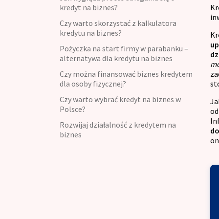
Kredyt konsumpcyjny
kredyt na biznes?
Kr
in
Czy warto skorzystać z kalkulatora
Kredyt refinansowy
kredytu na biznes?
Kr
up
Pożyczka na start firmy w parabanku –
Kredyt na umowę zlecenie
dz
alternatywa dla kredytu na biznes
mo
Czy można finansować biznes kredytem
za
dla osoby fizycznej?
st
Czy warto wybrać kredyt na biznes w
Ja
Polsce?
od
In
Rozwijaj działalność z kredytem na
do
biznes
on