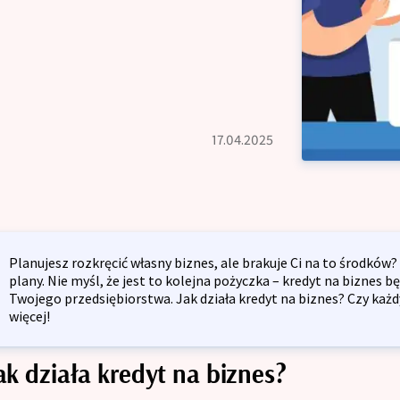
Kredyt na dzia
dyt oddłużeniowy
Kredyt inwestycyjny dla firm
dyt gotówkowy
Kredyt odnawia
Kredyt na spółkę z o.o.
dyt długoterminowy
Restrukturyzac
lność Kredytowa
17.04.2025
Kredyt inwestyc
dyt preferencyjny
Kredyt na spółk
kulator kredytowy
dyt bez zaświadczenia
Opinie
dyt konsumpcyjny
Planujesz rozkręcić własny biznes, ale brakuje Ci na to środków?
plany. Nie myśl, że jest to kolejna pożyczka – kredyt na biznes 
dyt refinansowy
Twojego przedsiębiorstwa. Jak działa kredyt na biznes? Czy każ
Blog
więcej!
dyt na umowę zlecenie
Zespół
ak działa kredyt na biznes?