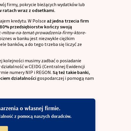
wój firmy, pokrycie bieżących wydatków lub
w ratach wraz z odsetkami.
zajem kredytu. W Polsce
aż jedna trzecia firm
l 80% przedsiębiorstw kończy swoją
ec-mitow-na-temat-prowadzenia-firmy-ktore-
biznes w banku jest niezwykle ciężkim
e banków, a do tego trzeba się liczyć ze
zej kolejności musimy zadbać o posiadanie
działalność w CEIDG (Centralnej Ewidencji
firmie numery NIP i REGON.
Są też takie banki,
ciem działalności
gospodarczej i pomogą nam
rzenia o własnej firmie.
ałalność z pomocą naszych doradców.