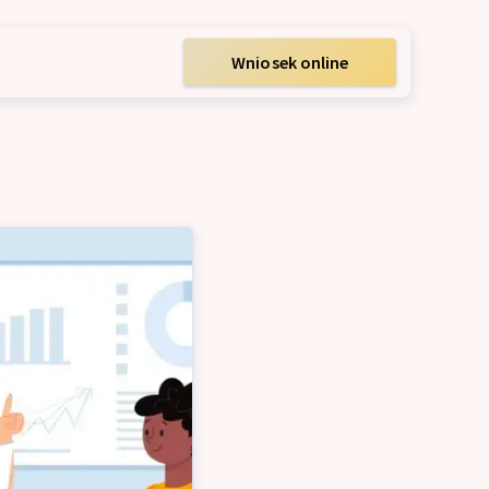
Wniosek online
m
acyjny dla firm
ych firm
m
ę ZUS i US
wy dla firm
zedsiębiorców