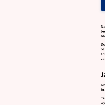
Na
be
ba
Do
os
te
za
J
Kr
br
Tr
wy