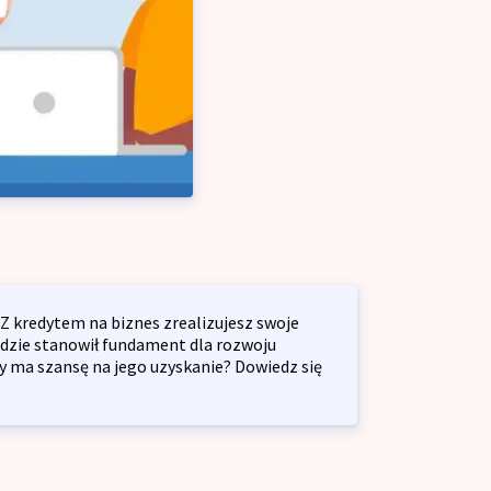
łalność gospodarczą
lny dla firm
ja przedsiębiorstw
yjny dla firm
ę z o.o.
 Z kredytem na biznes zrealizujesz swoje
będzie stanowił fundament dla rozwoju
dy ma szansę na jego uzyskanie? Dowiedz się