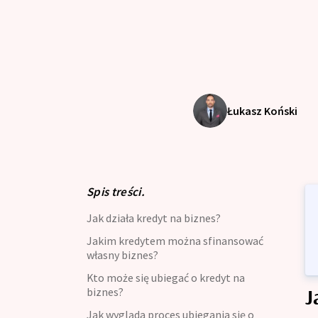
Kredyt dla zadłużonych
Kre
Kre
Kredyt z opóźnieniami w BIK
Kre
Kredyt oddłużeniowy
Zdo
Łukasz Koński
Kredyt gotówkowy
Kre
Kredyt długoterminowy
Kal
Kre
Zdolność Kredytowa
Spis treści.
Kre
Jak działa kredyt na biznes?
Kredyt preferencyjny
Kre
Jakim kredytem można sfinansować
Kalkulator kredytowy
własny biznes?
Kre
Kto może się ubiegać o kredyt na
Kredyt bez zaświadczenia
J
biznes?
Jak wygląda proces ubiegania się o