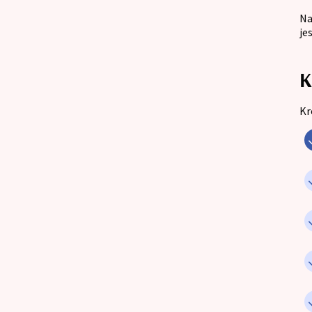
Na
je
K
Kr