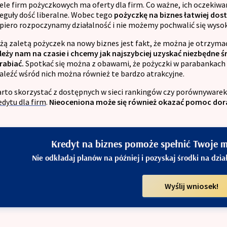
ele firm pożyczkowych ma oferty dla firm. Co ważne, ich oczeki
reguły dość liberalne. Wobec tego
pożyczkę na biznes łatwiej dost
piero rozpoczynamy działalność i nie możemy pochwalić się wys
żą zaletą pożyczek na nowy biznes jest fakt, że można je otrzyma
leży nam na czasie i chcemy jak najszybciej uzyskać niezbędne ś
rabiać.
Spotkać się można z obawami, że pożyczki w parabankach są
aleźć wśród nich można również te bardzo atrakcyjne.
rto skorzystać z dostępnych w sieci rankingów czy porównywarek
edytu dla firm
.
Nieoceniona może się również okazać pomoc dor
Kredyt na biznes pomoże spełnić Twoje ma
Nie odkładaj planów na później i pozyskaj środki na dzi
Wyślij wniosek!