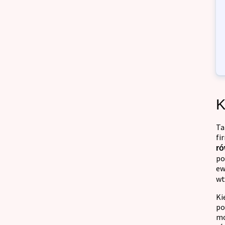
K
Ta
fi
ró
po
ew
wt
Ki
po
mo