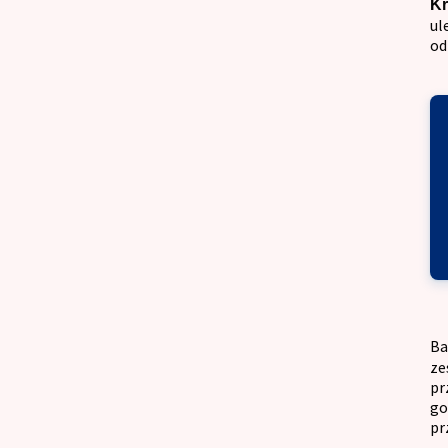
Kr
ul
od
Ba
ze
pr
go
pr