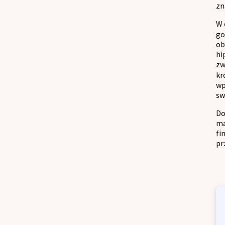
zn
W 
go
ob
hi
zw
kr
wp
sw
Do
ma
fi
pr