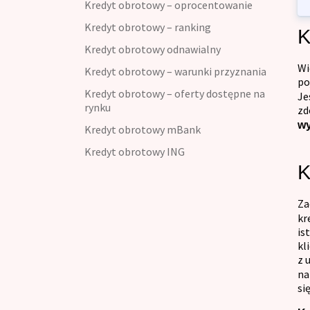
Kredyt obrotowy – oprocentowanie
Kredyt konsumpcyjny
Kredyt obrotowy – ranking
K
Kredyt refinansowy
Kredyt obrotowy odnawialny
Wi
Kredyt obrotowy – warunki przyznania
Kredyt na umowę zlecenie
po
Kredyt obrotowy – oferty dostępne na
Je
rynku
zd
w
Kredyt obrotowy mBank
Kredyt obrotowy ING
K
Za
kr
is
kl
z 
na
si