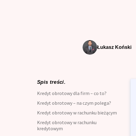
Kredyt dla zadłużonych
Kred
Kred
Kredyt z opóźnieniami w B
Kred
Kredyt oddłużeniowy
Zdol
Łukasz Koński
Kredyt gotówkowy
Kred
Kalk
Kredyt długoterminowy
Kred
Zdolność Kredytowa
Spis treści.
Kred
Kredyt obrotowy dla firm – co to?
Kredyt preferencyjny
Kred
Kredyt obrotowy – na czym polega?
Kalkulator kredytowy
Kred
Kredyt obrotowy w rachunku bieżącym
Kredyt obrotowy w rachunku
Kredyt bez zaświadczenia
kredytowym