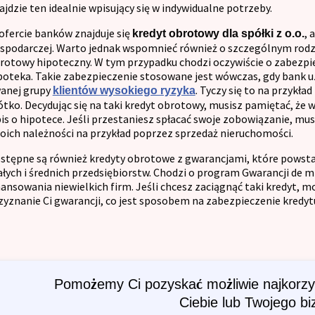
ajdzie ten idealnie wpisujący się w indywidualne potrzeby.
ofercie banków znajduje się
, 
kredyt obrotowy dla spółki z o.o.
spodarczej. Warto jednak wspomnieć również o szczególnym rodza
rotowy hipoteczny. W tym przypadku chodzi oczywiście o zabezpie
poteka. Takie zabezpieczenie stosowane jest wówczas, gdy bank uz
anej grupy
. Tyczy się to na przykła
klientów wysokiego ryzyka
ótko. Decydując się na taki kredyt obrotowy, musisz pamiętać, że 
is o hipotece. Jeśli przestaniesz spłacać swoje zobowiązanie, musi
oich należności na przykład poprzez sprzedaż nieruchomości.
stępne są również kredyty obrotowe z gwarancjami, które powstał
łych i średnich przedsiębiorstw. Chodzi o program Gwarancji de m
nansowania niewielkich firm. Jeśli chcesz zaciągnąć taki kredyt, 
zyznanie Ci gwarancji, co jest sposobem na zabezpieczenie kredyt
Pomożemy Ci pozyskać możliwie najkorzys
Ciebie lub Twojego bi