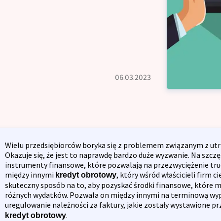
Kredyt na dzi
yt oddłużeniowy
Kredyt inwestycyjny dla firm
yt gotówkowy
IK
Kredyt odnawi
Kredyt na spółkę z o.o.
yt długoterminowy
Restrukturyza
ność Kredytowa
06.03.2023
Kredyt inwest
yt preferencyjny
ulator kredytowy
Kredyt na spó
yt bez zaświadczenia
Opinie
yt konsumpcyjny
Wielu przedsiębiorców boryka się z problemem związanym z utr
Okazuje się, że jest to naprawdę bardzo duże wyzwanie. Na szczę
yt refinansowy
instrumenty finansowe, które pozwalają na przezwyciężenie trudn
Blog
między innymi
, który wśród właścicieli firm c
kredyt obrotowy
yt na umowę zlecenie
skuteczny sposób na to, aby pozyskać środki finansowe, które
różnych wydatków. Pozwala on między innymi na terminową wy
Zespół
uregulowanie należności za faktury, jakie zostały wystawione 
.
kredyt obrotowy