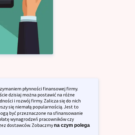
ałalność gospodarczą
alny dla firm
cja przedsiębiorstw
ycyjny dla firm
łkę z o.o.
zymaniem płynności finansowej firmy.
ście dzisiaj można postawić na różne
ości i rozwój firmy. Zalicza się do nich
ieszy się niemałą popularnością. Jest to
 mogą być przeznaczone na sfinansowanie
płatę wynagrodzeń pracowników czy
przez dostawców. Zobaczmy
na czym polega