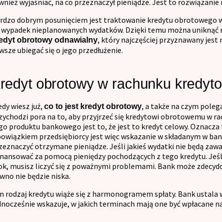
wnież wyjaśniać, na co przeznaczył pieniądze. Jest to rozwiązanie
rdzo dobrym posunięciem jest traktowanie kredytu obrotowego w
 wypadek nieplanowanych wydatków. Dzięki temu można uniknąć ryz
, który najczęściej przyznawany jest 
edyt obrotowy odnawialny
wsze ubiegać się o jego przedłużenie.
redyt obrotowy w rachunku kredy
edy wiesz już,
, a także na czym pole
co to jest kredyt obrotowy
zychodzi pora na to, aby przyjrzeć się kredytowi obrotowemu w 
go produktu bankowego jest to, że jest to kredyt celowy. Oznacza t
owiązkiem przedsiębiorcy jest więc wskazanie w składanym w ba
zeznaczyć otrzymane pieniądze. Jeśli jakieś wydatki nie będą za
inansować za pomocą pieniędzy pochodzących z tego kredytu. Jeśli
ok, musisz liczyć się z poważnymi problemami. Bank może zdecydow
wno nie będzie niska.
n rodzaj kredytu wiąże się z harmonogramem spłaty. Bank ustala 
dnocześnie wskazuje, w jakich terminach mają one być wpłacane 