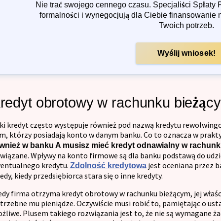
Nie trać swojego cennego czasu. Specjaliści Spłaty 
formalności i wynegocjują dla Ciebie finansowani
Twoich potrzeb.
Wyślij wniosek!
redyt obrotowy w rachunku bieżąc
ki kredyt często występuje również pod nazwą kredytu rewolwingow
rm, którzy posiadają konto w danym banku. Co to oznacza w prakt
wnież w banku A musisz mieć kredyt odnawialny w rachun
wiązane. Wpływy na konto firmowe są dla banku podstawą do udzi
entualnego kredytu.
jest oceniana przez b
Zdolność kredytowa
edy, kiedy przedsiębiorca stara się o inne kredyty.
edy firma otrzyma kredyt obrotowy w rachunku bieżącym, jej wła
trzebne mu pieniądze. Oczywiście musi robić to, pamiętając o usta
żliwe. Plusem takiego rozwiązania jest to, że nie są wymagane ż