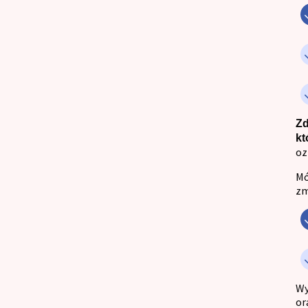
Zd
kt
oz
Mó
zm
Wy
or