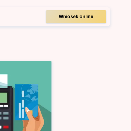
Wniosek online
irm
idacyjny dla firm
łych firm
rm
atę ZUS i US
kowy dla firm
przedsiębiorców