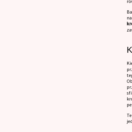
ró
Ba
na
kr
za
K
Ki
pr
te
Ob
pr
sf
kr
pe
Te
je