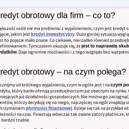
Kontakt
redyt obrotowy dla firm – co to?
ększość osób nie ma problemu z wyjaśnieniem, czym jest kredyt
jęcie, jakim jest
. Dużo gorzej sytuacja wyglą
kredyt inwestycyjny
st to pojęcie mało znane. Co ciekawe, nierzadko również przedsięb
efiniowaniem. Tymczasem okazuje się, że
jest to naprawdę sku
. Daje ogromne możliwości i z tego względu bez wątpieni
ydatków
redyt obrotowy – na czym polega?
cznijmy od krótkiego wyjaśnienia, czym w ogóle jest i na
czym pol
edytu, który banki oferują przedsiębiorcom już obecnym na rynku. 
tniejących już działalności gospodarczych. Nie można go zaciągnąć
ientów, którzy decydują się na niego, najczęściej na ogół znajdują 
utrzymaniem
. Dzieje się tak na przykład w
płynności finansowej
leżności na czas. Powstają wówczas tak zwane zatory płatnicze, 
ę bardzo trudne.