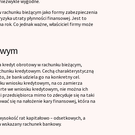
 niezwykle wygodne.
 rachunku bieżącym jako formy zabezpieczenia
yka utraty płynności finansowej. Jest to
na rok. Co jednak ważne, właściciel firmy może
towym
ga kredyt obrotowy w rachunku bieżącym,
rachunku kredytowym. Cechą charakterystyczną
o, że bank udziela go na konkretny cel.
nku wniosku kredytowym, na co zamierza
warte we wniosku kredytowym, nie można ich
 przedsiębiorca mimo to zdecyduje się na taki
ać się na nałożenie kary finansowej, która na
wysokość rat kapitałowo – odsetkowych, a
na wskazany rachunek bankowy.