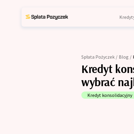
Kredyt
Kons
Kredyty indywidualne
Kons
Konsolidacja chwilówek
zadł
Spłata Pożyczek
/
Blog
/
Kons
Konsolidacja chwilówek dla z
Kredyt kon
wind
Konsolidacja chwilówek z win
Kons
wybrać naj
term
Konsolidacja chwilówek po te
Kred
Kredyt konsolidacyjny
Trud
Kredyt konsolidacyjny
Kred
Trudne kredyty
Kred