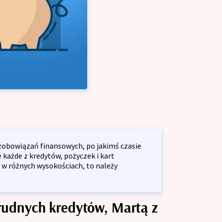
łalność gospodarczą
lny dla firm
ja przedsiębiorstw
yjny dla firm
ę z o.o.
 zobowiązań finansowych, po jakimś czasie
 każde z kredytów, pożyczek i kart
 w różnych wysokościach, to należy
rudnych kredytów, Martą z