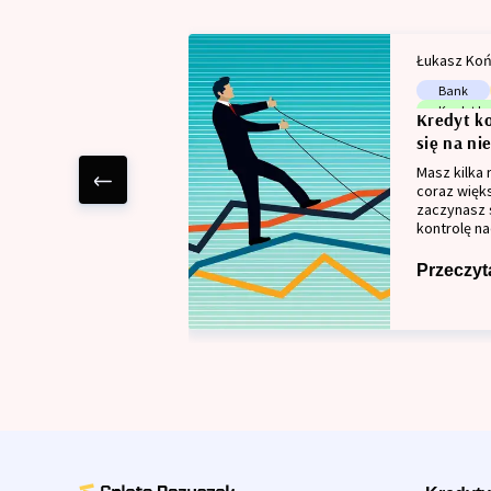
Łukasz Koń
Bank
Kredyt k
Kredyt ko
Zdolność
się na ni
Masz kilka 
coraz więk
zaczynasz 
kontrolę na
kredyt kon
łączy kilka
Przeczyta
zamienić ki
ratę. To je
długotermi
ponieważ ni
parze z dł
wyższym k