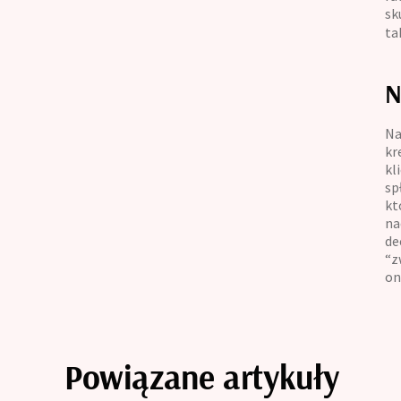
sk
ta
N
Na
kr
kl
sp
kt
na
de
“z
on
Powiązane artykuły