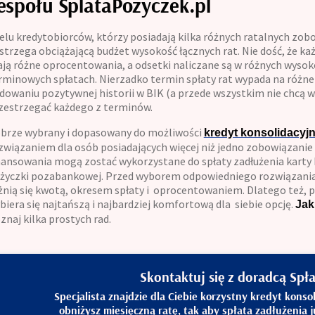
espołu SplataPozyczek.pl
Kontakt
elu kredytobiorców, którzy posiadają kilka różnych ratalnych zob
strzega obciążającą budżet wysokość łącznych rat. Nie dość, że ka
ją różne oprocentowania, a odsetki naliczane są w różnych wysoko
rminowych spłatach. Nierzadko termin spłaty rat wypada na różne d
dowaniu pozytywnej historii w BIK (a przede wszystkim nie chcą wp
zestrzegać każdego z terminów.
brze wybrany i dopasowany do możliwości
kredyt konsolidacyj
związaniem dla osób posiadających więcej niż jedno zobowiązanie
nansowania mogą zostać wykorzystane do spłaty zadłużenia karty
życzki pozabankowej. Przed wyborem odpowiedniego rozwiązania 
żnią się kwotą, okresem spłaty i oprocentowaniem. Dlatego też, pr
biera się najtańszą i najbardziej komfortową dla siebie opcję.
Jak
znaj kilka prostych rad.
Skontaktuj się z doradcą Spł
Specjalista znajdzie dla Ciebie korzystny kredyt konso
obniżysz miesięczną ratę, tak aby spłata zadłużenia 