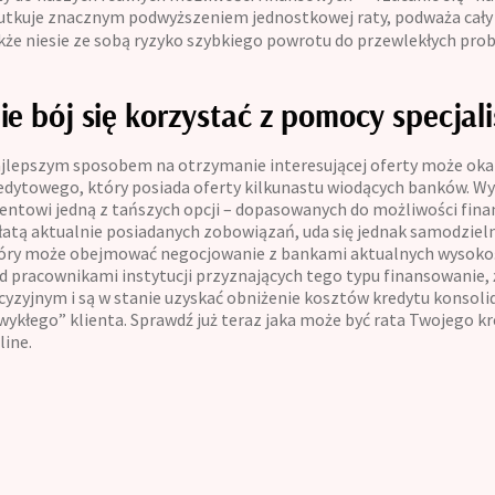
utkuje znacznym podwyższeniem jednostkowej raty, podważa cały s
kże niesie ze sobą ryzyko szybkiego powrotu do przewlekłych pr
ie bój się korzystać z pomocy specjal
jlepszym sposobem na otrzymanie interesującej oferty może okaz
edytowego, który posiada oferty kilkunastu wiodących banków. 
ientowi jedną z tańszych opcji – dopasowanych do możliwości fin
łatą aktualnie posiadanych zobowiązań, uda się jednak samodzieln
óry może obejmować negocjowanie z bankami aktualnych wysokośc
d pracownikami instytucji przyznających tego typu finansowanie,
cyzyjnym i są w stanie uzyskać obniżenie kosztów kredytu konsolid
wykłego” klienta. Sprawdź już teraz jaka może być rata Twojego k
line.