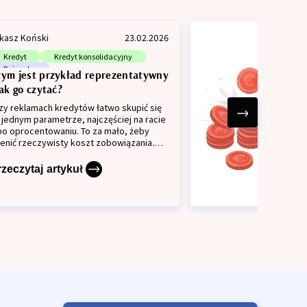
kasz Koński
23.02.2026
Kredyt
Kredyt konsolidacyjny
Pożyczka
zym jest przykład reprezentatywny
jak go czytać?
zy reklamach kredytów łatwo skupić się
 jednym parametrze, najczęściej na racie
bo oprocentowaniu. To za mało, żeby
enić rzeczywisty koszt zobowiązania.
aśnie dlatego w materiałach
klamowych pojawia się przykład
rzeczytaj artykuł
prezentatywny, czyli zestaw danych,
óry pozwala zobaczyć ofertę szerzej i
równać ją z innymi propozycjami.
jaśniamy, co dokładnie pokazuje taki
zykład i jak go czytać, żeby nie
zeoczyć najważniejszych informacji.