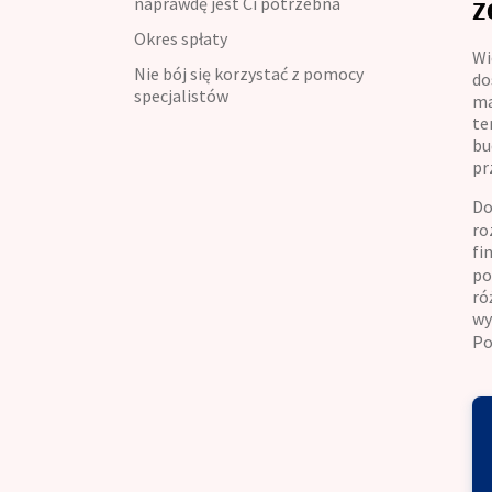
z
naprawdę jest Ci potrzebna
Kredyt konsumpcyjny
Okres spłaty
Wi
Kredyt refinansowy
Nie bój się korzystać z pomocy
do
specjalistów
ma
Kredyt na umowę zlecenie
te
bu
pr
Do
ro
fi
po
ró
wy
Po