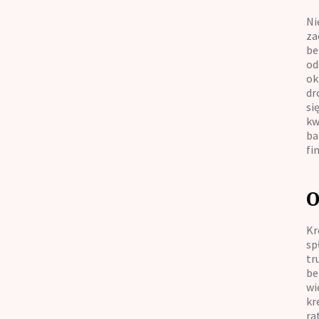
Ni
za
be
od
ok
dr
si
kw
ba
fi
O
Kr
sp
tr
be
wi
kr
ra