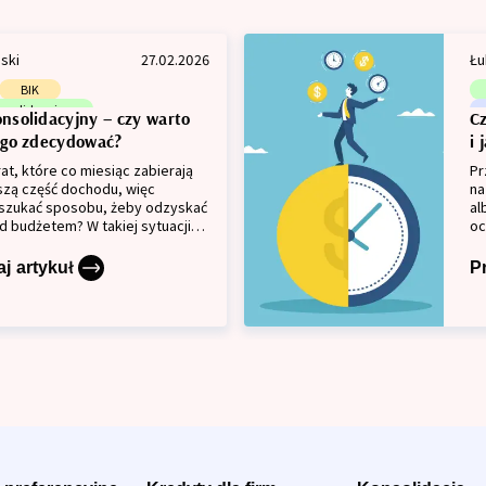
ski
27.02.2026
Łu
BIK
onsolidacyjny
nsolidacyjny – czy warto
C
 kredytowa
ego zdecydować?
i 
rat, które co miesiąc zabierają
Pr
szą część dochodu, więc
na
szukać sposobu, żeby odzyskać
al
d budżetem? W takiej sytuacji
oc
solidacyjny może pomóc, bo
Wł
 zobowiązań w jedno i pozwala
re
j artykuł
P
lka terminów spłaty na jedną
re
dnak nie oznacza automatycznie
kt
nowych oszczędności,
po
ższa rata bardzo często idzie w
Wy
uższym okresem spłaty i
pr
osztem całej umowy.
pr