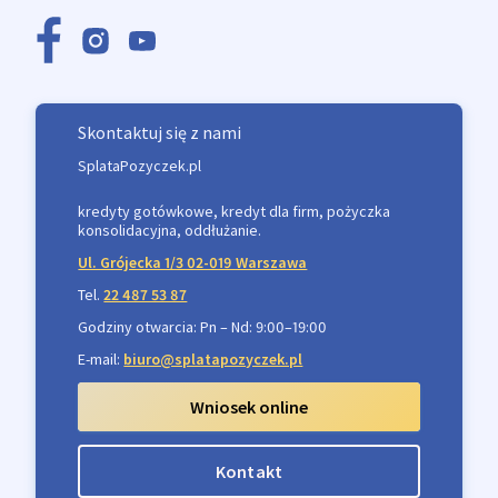
Skontaktuj się z nami
SplataPozyczek.pl
kredyty gotówkowe, kredyt dla firm, pożyczka
konsolidacyjna, oddłużanie.
Ul. Grójecka 1/3 02-019 Warszawa
Tel.
22 487 53 87
Godziny otwarcia: Pn – Nd: 9:00–19:00
E-mail:
biuro@splatapozyczek.pl
Wniosek online
Kontakt