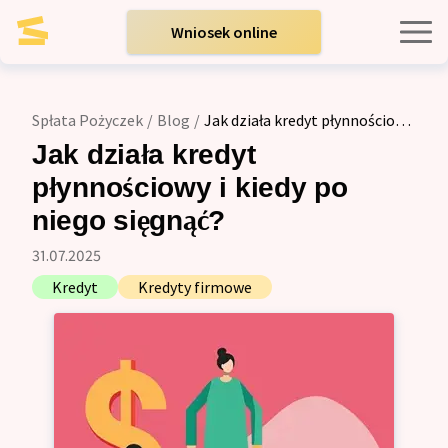
Wniosek online
Kredyty indywidualne
Spłata Pożyczek
/
Blog
/
Jak działa kredyt płynnościowy
i kiedy po niego sięgnąć?
Kredyty dla firm
Jak działa kredyt
płynnościowy i kiedy po
Opinie
niego sięgnąć?
31.07.2025
Blog
Kredyt
Kredyty firmowe
Zespół
Kontakt