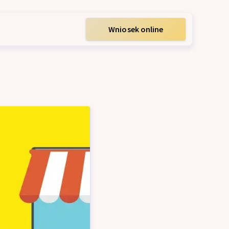
Wniosek online
m
acyjny dla firm
ych firm
m
ę ZUS i US
wy dla firm
zedsiębiorców