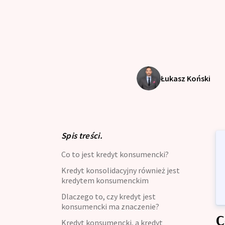
Kredyt dla zadłużonych
Kre
Kre
Kredyt z opóźnieniami w BIK
Kre
Kredyt oddłużeniowy
Zdo
Łukasz Koński
Kredyt gotówkowy
Kre
Kredyt długoterminowy
Kal
Kre
Zdolność Kredytowa
Spis treści.
Kre
Co to jest kredyt konsumencki?
Kredyt preferencyjny
Kre
Kredyt konsolidacyjny również jest
Kalkulator kredytowy
kredytem konsumenckim
Kre
Dlaczego to, czy kredyt jest
Kredyt bez zaświadczenia
konsumencki ma znaczenie?
C
Kredyt konsumencki, a kredyt