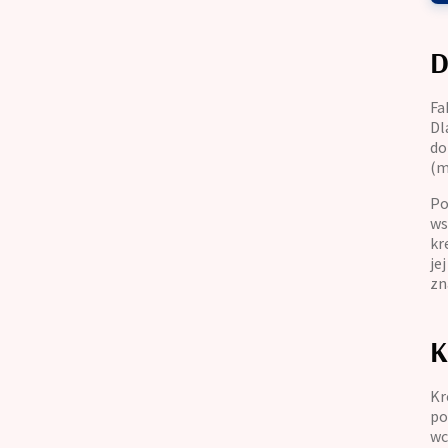
D
Fa
Dl
do
(m
Po
ws
kr
je
zn
K
Kr
po
wc