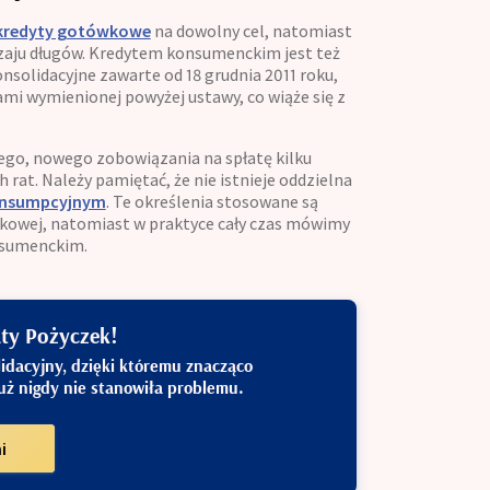
kredyty gotówkowe
na dowolny cel, natomiast
dzaju długów. Kredytem konsumenckim jest też
nsolidacyjne zawarte od 18 grudnia 2011 roku,
mi wymienionej powyżej ustawy, co wiąże się z
ego, nowego zobowiązania na spłatę kilku
rat. Należy pamiętać, że nie istnieje oddzielna
onsumpcyjnym
. Te określenia stosowane są
kowej, natomiast w praktyce cały czas mówimy
nsumenckim.
aty Pożyczek!
lidacyjny, dzięki któremu znacząco
już nigdy nie stanowiła problemu.
i