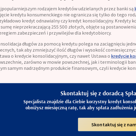
jpopularniejszym rodzajem kredytów udzielanych przez banki są
jęcie kredytu konsumenckiego nie ogranicza się tylko do tego ro
zykładowo kredyt odnawialny czy kredyt konsolidacyjny. Kredyty ko
 sumę nieprzekraczającą 255 500 złotych, objęte są postanowienia
eregiem zabezpieczeń i przywilejów dla kredytobiorcy.
nsolidacja długów za pomocą kredytu polega na zaciągnięciu jedn
ecnych, tak aby zmniejszyć ilość długów i wysokość comiesięcznych 
tawa o kredycie konsolidacyjnym, czy nawet Ustawa o
kredycie k
wszechnie, zarówno w mowie powszechnej, jak i terminologii ban
tym samym nadrzędnym produkcie finansowym, czyli kredycie ko
Skontaktuj się z doradcą Spł
Specjalista znajdzie dla Ciebie korzystny kredyt konso
obniżysz miesięczną ratę, tak aby spłata zadłużenia 
Skontaktuj się z nam