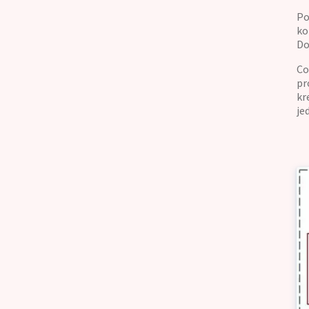
Po
ko
Do
Co
pr
kr
je