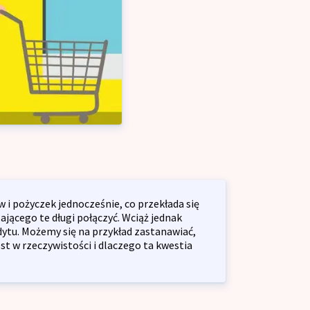
łalność gospodarczą
lny dla firm
ja przedsiębiorstw
yjny dla firm
ę z o.o.
 i pożyczek jednocześnie, co przekłada się
jącego te długi połączyć. Wciąż jednak
ytu. Możemy się na przykład zastanawiać,
jest w rzeczywistości i dlaczego ta kwestia