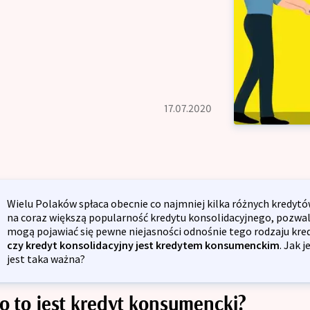
Kredyt na dzia
dyt oddłużeniowy
Kredyt inwestycyjny dla firm
dyt gotówkowy
Kredyt odnawia
Kredyt na spółkę z o.o.
dyt długoterminowy
Restrukturyzac
lność Kredytowa
17.07.2020
Kredyt inwestyc
dyt preferencyjny
Kredyt na spółk
kulator kredytowy
dyt bez zaświadczenia
Opinie
dyt konsumpcyjny
Wielu Polaków spłaca obecnie co najmniej kilka różnych kredytów
na coraz większą popularność kredytu konsolidacyjnego, pozwala
dyt refinansowy
mogą pojawiać się pewne niejasności odnośnie tego rodzaju kred
Blog
czy kredyt konsolidacyjny jest kredytem konsumenckim
. Jak 
dyt na umowę zlecenie
jest taka ważna?
Zespół
o to jest kredyt konsumencki?