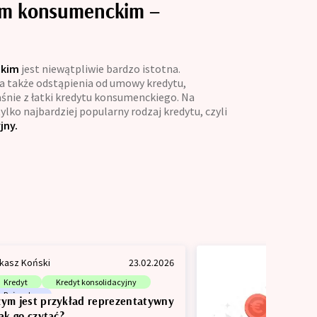
tem konsumenckim –
ckim
jest niewątpliwie bardzo istotna.
 a także odstąpienia od umowy kredytu,
aśnie z łatki kredytu konsumenckiego. Na
lko najbardziej popularny rodzaj kredytu, czyli
jny.
kasz Koński
23.02.2026
Kredyt
Kredyt konsolidacyjny
Pożyczka
zym jest przykład reprezentatywny
jak go czytać?