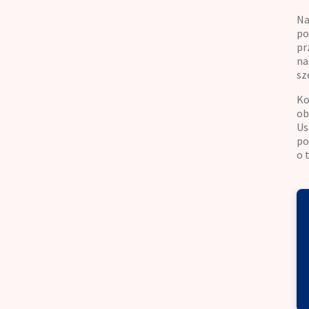
Na
po
pr
na
sz
Ko
ob
Us
po
o 