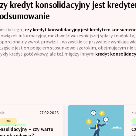
zy kredyt konsolidacyjny jest kredy
odsumowanie
estia tego
, czy kredyt konsolidacyjny jest kredytem konsumen
owiązek informacyjny, możliwość wcześniejszej spłaty i nadpłaty,
oporcjonalny zwrot prowizji – wszystkie te przywileje wynikają wł
częście jest on pojęciem stosunkowo szerokim, obejmującym nie ty
ykły kredyt gotówkowy, ale też między innymi
kredyt konsolidacy
ski
27.02.2026
Łu
BIK
onsolidacyjny
nsolidacyjny – czy warto
C
 kredytowa
ego zdecydować?
i 