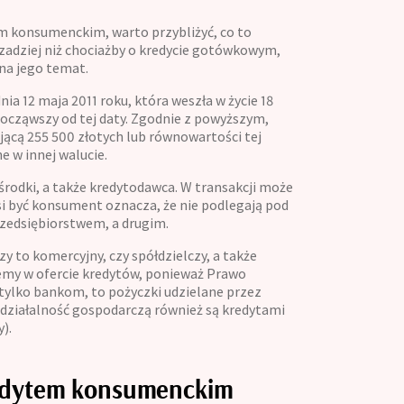
m konsumenckim, warto przybliżyć, co to
rzadziej niż chociażby o kredycie gotówkowym,
na jego temat.
ia 12 maja 2011 roku, która weszła w życie 18
począwszy od tej daty. Zgodnie z powyższym,
jącą 255 500 złotych lub równowartości tej
e w innej walucie.
rodki, a także kredytodawca. W transakcji może
si być konsument oznacza, że nie podlegają pod
zedsiębiorstwem, a drugim.
 to komercyjny, czy spółdzielczy, a także
iemy w ofercie kredytów, ponieważ Prawo
ylko bankom, to pożyczki udzielane przez
 działalność gospodarczą również są kredytami
).
redytem konsumenckim