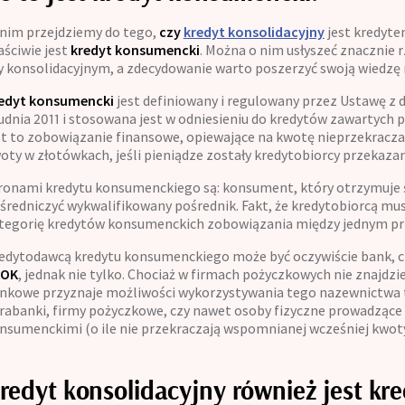
Kontakt
nim przejdziemy do tego,
czy
kredyt konsolidacyjny
jest kredyte
aściwie jest
kredyt konsumencki
. Można o nim usłyszeć znacznie 
y konsolidacyjnym, a zdecydowanie warto poszerzyć swoją wiedzę 
edyt konsumencki
jest definiowany i regulowany przez Ustawę z dn
udnia 2011 i stosowana jest w odniesieniu do kredytów zawartych 
st to zobowiązanie finansowe, opiewające na kwotę nieprzekracza
oty w złotówkach, jeśli pieniądze zostały kredytobiorcy przekazan
ronami kredytu konsumenckiego są: konsument, który otrzymuje ś
średniczyć wykwalifikowany pośrednik. Fakt, że kredytobiorcą mu
tegorię kredytów konsumenckich zobowiązania między jednym pr
edytodawcą kredytu konsumenckiego może być oczywiście bank, czy
KOK
, jednak nie tylko. Chociaż w firmach pożyczkowych nie znajdz
nkowe przyznaje możliwości wykorzystywania tego nazewnictwa t
rabanki, firmy pożyczkowe, czy nawet osoby fizyczne prowadzące
nsumenckimi (o ile nie przekraczają wspomnianej wcześniej kwoty
redyt konsolidacyjny również jest k