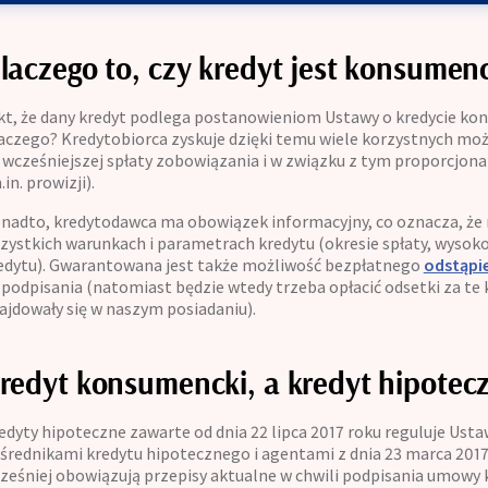
laczego to, czy kredyt jest konsumen
kt, że dany kredyt podlega postanowieniom Ustawy o kredycie kon
aczego? Kredytobiorca zyskuje dzięki temu wiele korzystnych moż
 wcześniejszej spłaty zobowiązania i w związku z tym proporcjo
.in. prowizji).
nadto, kredytodawca ma obowiązek informacyjny, co oznacza, że 
zystkich warunkach i parametrach kredytu (okresie spłaty, wysoko
edytu). Gwarantowana jest także możliwość bezpłatnego
odstąpi
j podpisania (natomiast będzie wtedy trzeba opłacić odsetki za te k
ajdowały się w naszym posiadaniu).
redyt konsumencki, a kredyt hipotec
edyty hipoteczne zawarte od dnia 22 lipca 2017 roku reguluje Ust
średnikami kredytu hipotecznego i agentami z dnia 23 marca 2017
ześniej obowiązują przepisy aktualne w chwili podpisania umowy 