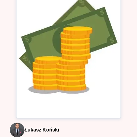
Łukasz Koński