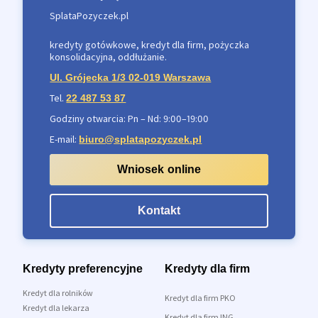
SplataPozyczek.pl
kredyty gotówkowe, kredyt dla firm, pożyczka
konsolidacyjna, oddłużanie.
Ul. Grójecka 1/3 02-019 Warszawa
Tel.
22 487 53 87
Godziny otwarcia: Pn – Nd: 9:00–19:00
E-mail:
biuro@splatapozyczek.pl
Wniosek online
Kontakt
Kredyty preferencyjne
Kredyty dla firm
Kredyt dla rolników
Kredyt dla firm PKO
Kredyt dla lekarza
Kredyt dla firm ING