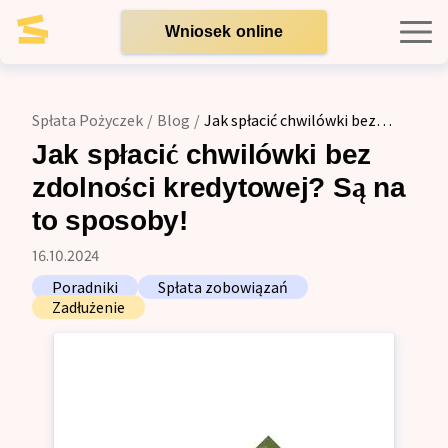
Wniosek online
Kredyty indywidualne
Spłata Pożyczek
/
Blog
/
Jak spłacić chwilówki bez
zdolności kredytowej? Są na to sposoby!
Kredyty dla firm
Jak spłacić chwilówki bez
zdolności kredytowej? Są na
Opinie
to sposoby!
16.10.2024
Blog
Poradniki
Spłata zobowiązań
Zadłużenie
Zespół
Kontakt