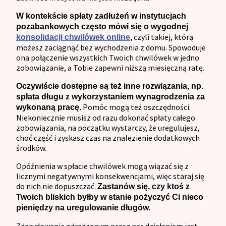
W kontekście spłaty zadłużeń w instytucjach
pozabankowych często mówi się o wygodnej
czyli takiej, którą
konsolidacji chwilówek online
,
możesz zaciągnąć bez wychodzenia z domu. Spowoduje
ona połączenie wszystkich Twoich chwilówek w jedno
zobowiązanie, a Tobie zapewni niższą miesięczną ratę.
Oczywiście dostępne są też inne rozwiązania, np.
spłata długu z wykorzystaniem wynagrodzenia za
Pomóc mogą też oszczędności.
wykonaną pracę.
Niekoniecznie musisz od razu dokonać spłaty całego
zobowiązania, na początku wystarczy, że uregulujesz,
choć część i zyskasz czas na znalezienie dodatkowych
środków.
Opóźnienia w spłacie chwilówek mogą wiązać się z
licznymi negatywnymi konsekwencjami, więc staraj się
do nich nie dopuszczać.
Zastanów się, czy ktoś z
Twoich bliskich byłby w stanie pożyczyć Ci nieco
pieniędzy na uregulowanie długów.
Zdecydowanie odradzanym przez nas działaniem jest